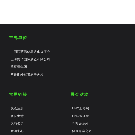
主办单位
中国医药保健品进出口商会
上海博华国际展览有限公司
英富曼集团
商务部外贸发展事务局
常用链接
展会活动
观众注册
HNC上海展
展位申请
HNC深圳展
展商名录
寻商会系列
新闻中心
健康探索之旅