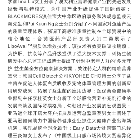
学家Tina Liu女士分享了澳大利亚营养健康产业的先进发展
经验与独特模式，为中国产业升级提供了国际借鉴；
BLACKMORES澳佳宝大中华区政府事务和法规总监凌云
海先生和Pui Kuun Ng女士分别介绍了不同国家对鱼油产品
的质量管理体系，强调了高标准质量控制在全球贸易中的
核心地位；音芙医药产品部负责人荆二勇展示了
LipoAvail™脂质体增效技术，该技术有效突破吸收瓶颈，
为护肝、抗衰等产品升级提供了强大技术支撑；科拓生物
研发中心总监王记成博士提出了针对中老年人群的“多元守
护”益生菌全方位健康解决方案，关注特定人群的精准营养
需求；韩国Cell Biotech公司KYOHEE CHO博士分享了益
生菌在促进人体蛋白质吸收及宠物体重管理方面的创新应
用研究成果，拓展了益生菌的应用边界；医保商会健康事
业部副主任李桂英女士分析了全球膳食营养补充剂行业的
发展态势及国际贸易格局，勾勒出产业发展的宏观图景；
亚马逊全球开店大客户拓展及运营总监章赛男女士阐述了
亚马逊如何助力中国营养健康企业抓住大健康产业出海新
机遇，实现品牌全球化跃升；Early Data大健康部门总经
理王炎旭女士发布了《中国线上口服市场跨境大贸差异化