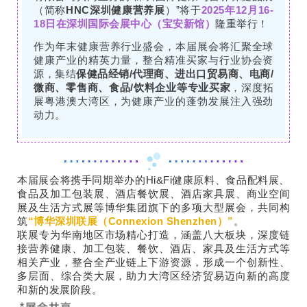
（简称
HNC深圳健康营养展
）”将于
2025年12月16-
18日在深圳国际会展中心（宝安新馆）
隆重举行！
作为年末健康营养行业盛会，本届展会将汇聚全球
健康产业的精英力量，整合精准买家与行业协会资
源，集结
保健品经销/代理商、进出口贸易商、电商/
微商、零售商、食品/饮料企业等专业买家
，深度拓
展粤港澳大湾区，为健康产业的蓬勃发展注入强劲
动力。
本届展会将携手同期举办的Hi&Fi健康原料、食品配料展、
食品及加工包装展、酒店餐饮展、酒店家具展、商业空间
展及生活方式展等博华集团旗下的多项大型展会，共同构
筑
“博华深圳联展（Connexion Shenzhen）”
。
联展专为华南地区市场精心打造，涵盖八大板块，深度链
接营养健康、加工包装、餐饮、酒店、家具及生活方式等
相关产业，整合全产业链上下游资源，形成一个创新性、
多层面、综合类大展，助力大湾区经济贸易迈向新的高度
和新的发展阶段。