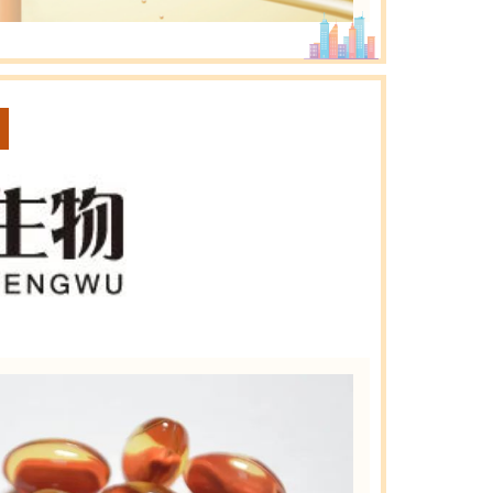
。25岁之后胶原蛋白开始加速流失，其中III
养保健食品行业的头部企业，针对消费者普遍痛
多肽饮”。采用了双胶原配方，Ⅰ型和Ⅲ型同时补
肝菌粉等多重植萃成分，含有弹性蛋白和透明质酸
。