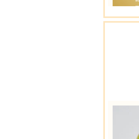
人体衰老表
型胶原蛋白
目前市场中
点及考虑因
充，胶原含
钠，维生素
弹性蛋白鳐