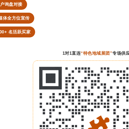
群用户询盘对接
内媒体全方位宣传
000+ 名活跃买家
1对1直连
“特色地域展团”
专场供