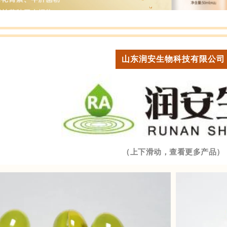
山东润安生物科技有限公司
现为真皮层的胶原蛋白流失，胶原蛋白的含量随着年龄增长而不断流失
流失速度比I型胶原蛋白更快。
，饮品为当下最主流的口服胶原蛋白肽产品形态。百合股份作为营
素，配方创新，使用前瞻性原料打造一款——“前花青素Ⅲ型胶原
量达到15000mg/瓶 ，同时添加了海岸松来源的前花青素及牛
（上下滑动，查看更多产品）
的添加也采用了经典的ACE组合，帮助达成消费者内调外养的需求
鱼肽双胶原饮（清晨茉莉风味）