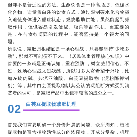
但却不是普适性的方法。生酮饮食是一种高脂肪、低碳水
化合物、适量蛋白质的饮食方式，通过限制碳水化合物摄
入迫使身体进入酮症状态，燃烧脂肪供能，虽然能起到减
肥作用，但也容易引发便秘、腹泻等副作用。更重要的
是，在与食欲博弈的过程中，能否坚持是一个很大的问
题。
所以说，减肥归根结底是一场心理战，只要能坚持“少吃多
动”，那就不可能瘦不下来。《居民体重管理核心知识》中
首要的一条就是正确认知，重在预防 ，树立减肥信心。不
过，这场心理战太过残酷，所以很多人寄希望于外物，比
如左旋肉碱、共轭亚油酸、白芸豆提取物（淀粉酶抑制
剂）等，其中白芸豆提取物以其公认的碳阻断方式受到消
费者的认可，是减肥产品中出镜率较高的成分之一。
白芸豆提取物减肥机理
02
首先我们需要明确一个身份归属的问题。众所周知，植物
提取物是富含植物活性成分的浓缩物，其成分复杂，机理