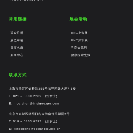
常用链接
展会活动
观众注册
HNC上海展
展位申请
HNC深圳展
展商名录
寻商会系列
新闻中心
健康探索之旅
联系方式
上海市徐汇区虹桥路355号城开国际大厦7-8楼
T: 021 – 3339 2289 (沈女士)
E:
nico.shen@imsinoexpo.com
北京市东城区朝阳门内大街南竹竿胡同6号
T: 010 – 5803 6297 (邢女士)
E:
xingcheng@cccmhpie.org.cn