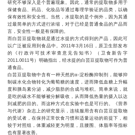
研究不够深入是个普遍现象。因此，通常的提取物多用于
保健食品、药品、化妆品等通过毒理学验证的品类，以确
保有效性和安全性。当然，水提取的是个例外，因为其通
过最简单的方式进行浓缩，对于已经是普通食品的产品而
言，安全性一般是有保障的。
而白芸豆提取物就是通过水提的方式得到的产品，因此可
以广泛被应用到食品中。2011年3月16日，原卫生部发布
的《行政许可技术审查意见告知书》（卫食新告字
2011.0011号）明确指出，经水提的白芸豆提取物可作为普
通食品。
白芸豆提取物中含有一种天然的α-淀粉酶抑制剂，能够抑
制碳水化合物转化为葡萄糖的速度，进而降低血糖上升幅
度和胰岛素分泌，减少脂肪的合成与堆积。简单来说，就
是吃的碳水不能够被分解吸收，从而降低热量的摄入以达
到减肥的目的。而这种方式在实验中也是可行的。《营养
与代谢》杂志上的研究显示，连续服用含有白芸豆提取物
的受试者，在保持正常饮食习惯和适量运动的前提下，相
较于对照组，体重减轻更为明显，且腰围、体脂率等指标
也有显著改善。