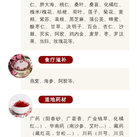
仁、胖大海、桃仁、桑叶、桑葚、化橘红、
槐米/槐花、桔梗、荷叶、莲子、菊花、黄
精、紫苏、葛根、黑芝麻、蒲公英、蜂蜜、
酸枣仁、甘草、决明子、百合、杏仁、沙
棘、芡实、阿胶、鸡内金、麦芽、枣、罗汉
果、当归、玫瑰花等。
食疗滋补
燕窝、海参、阿胶等。
道地药材
广药（阳春砂、广藿香、广金钱草、化橘
红…）、华南药（南沙参、艾叶…）、藏药
（藏红花，甘松…）、川药（川芎、川贝