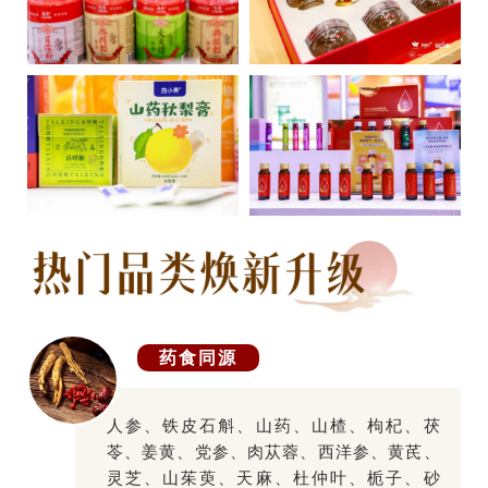
药食同源
人参、铁皮石斛、山药、山楂、枸杞、茯
苓、姜黄、党参、肉苁蓉、西洋参、黄芪、
灵芝、山茱萸、天麻、杜仲叶、栀子、砂