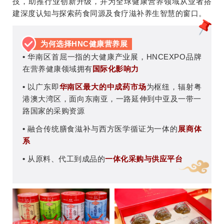
技，助推行业创新升级，并为全球健康营养领域从业者搭
建深度认知与探索药食同源及食疗滋补养生智慧的窗口。
为何选择HNC健康营养展
•
华南区首屈一指的大健康产业展，HNCEXPO品牌
在营养健康领域拥有
国际化影响力
•
以广东即
华南区最大的中成药市场
为枢纽，辐射粤
港澳大湾区，面向东南亚，一路延伸到中亚及一带一
路国家的采购资源
•
融合传统膳食滋补与西方医学循证为一体的
展商体
系
•
从原料、代工到成品的
一体化采购与供应平台