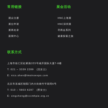
常用链接
展会活动
观众注册
HNC上海展
展位申请
HNC深圳展
展商名录
寻商会系列
新闻中心
健康探索之旅
联系方式
上海市徐汇区虹桥路355号城开国际大厦7-8楼
T: 021 – 3339 2289 (沈女士)
E:
nico.shen@imsinoexpo.com
北京市东城区朝阳门内大街南竹竿胡同6号
T: 010 – 5803 6297 (邢女士)
E:
xingcheng@cccmhpie.org.cn