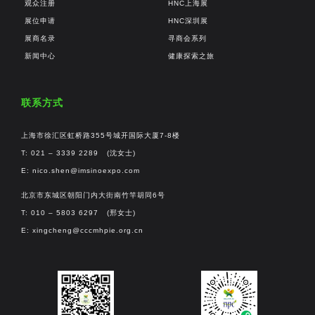
观众注册
HNC上海展
展位申请
HNC深圳展
展商名录
寻商会系列
新闻中心
健康探索之旅
联系方式
上海市徐汇区虹桥路355号城开国际大厦7-8楼
T: 021 – 3339 2289 (沈女士)
E:
nico.shen@imsinoexpo.com
北京市东城区朝阳门内大街南竹竿胡同6号
T: 010 – 5803 6297 (邢女士)
E:
xingcheng@cccmhpie.org.cn