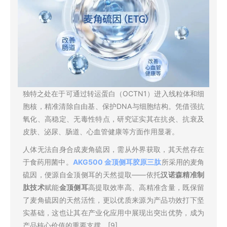
独特之处在于可通过转运蛋白（OCTN1）进入线粒体和细
胞核，精准清除自由基、保护DNA与细胞结构。凭借强抗
氧化、高稳定、无毒性特点，研究证实其在抗炎、抗衰及
皮肤、泌尿、肠道、心血管健康等方面作用显著。
人体无法自身合成麦角硫因，需从外界获取，其天然存在
于食药用菌中。
AKG500 金顶侧耳胶原三肽
所采用的麦角
硫因，便源自金顶侧耳的天然提取——依托
汉诺森精准制
肽技术
赋能
金顶侧耳
高提取效率高、高精准含量，既保留
了麦角硫因的天然活性，更以优质来源为产品功效打下坚
实基础，这也让其在产业化应用中展现出突出优势，成为
产品核心价值的重要支撑。[9]