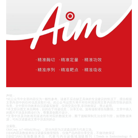
声明：
*此公众号中全部内容仅为一般性参考。读者不应在缺乏具体的专业建议的情况下，擅自根据
文章内容中的任何信息采取行动。此公众号运营方将不对任何因采用文章内容而导致的损失
负责。文中部分功效来自汉诺森实验室，仅供交流分享,非功效保证，禁止盗用。
*本文部分图文来自网络，目的在于传递信息，分享互动。如有侵权请告知删除。文章中插入
的图片不涉及到商业行为，尊重原创图片设计。
*文章中涉及功效相关描述均有对应的数据支持，囿于篇幅限制无法全部刊登，如需数据来
源，可向汉诺森或文章中涉及到的企
业索取。
ObbCeep_to7-488z6j3Rog），部分内容为汉诺森品牌方代表立场。
[3][4]内容及数据来自汉诺森实验室报告，仅做产品内容分享交流，不做功效保证
[5][6][7]AKG实验数据来自：代谢与内分泌领域顶级期刊《Trends in Endocrinology &