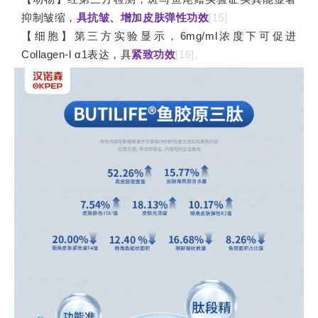
抑制皱缩，
具抗皱、增加皮肤弹性功效
[15]
【细胞】第三方实验显示，6mg/ml浓度下可促进
Collagen-l α1表达，具
紧致功效
[16]
。