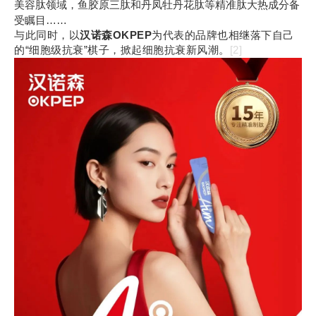
美容肽领域，鱼胶原三肽和丹凤牡丹花肽等精准肽大热成分备
受瞩目……
与此同时，以
汉诺森OKPEP
为代表的品牌也相继落下自己
的“细胞级抗衰”棋子，掀起细胞抗衰新风潮。
[2]