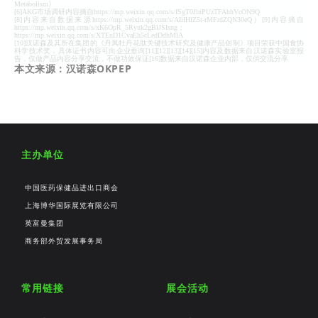
Metabolism》
[6]AKG市场调研内容摘自https://mp.weixin.qq.com/s/fSgT0JlnPUzTFAhhVcON9Q
[8]内容来自数据来源https://mp.weixin.qq.com/s/AIiIHfZ5t-rMFrdZQN30eQ）[9]内容摘自
https://mp.weixin.qq.com/s/xK6OpR_5Ryuk2gBlJSIsng；
https://mp.weixin.qq.com/s/XTEuD1CvaEh5cLedDdhMlA
[10]汉诺森及其所在集团的《丹凤牡丹花肽关键技术研究及健康产品创制》项目荣获中国食协
科学技术奖，具体证书内容可向企业垂询[11][12][13][14][15]内容及数据来自汉诺森实验室报
告，仅做产品内容分享交流，不做功效保证[16]数据来自汉诺森企业内部，仅供交流分享
本文来源：汉诺森OKPEP
主办单位
中国医药保健品进出口商会
上海博华国际展览有限公司
英富曼集团
商务部外贸发展事务局
常用链接
展会活动