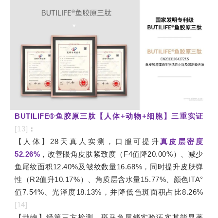
BUTILIFE®鱼胶原三肽【人体+动物+细胞】三重实证
[13]
：
【人体】
28天真人实测，
口服可提升
真皮层密度
52.26%
，改善眼角皮肤紧致度（F4值降20.00%）、减少
鱼尾纹面积12.40%及皱纹数量16.68%，同时提升皮肤弹
性（R2值升10.17%）、角质层含水量15.77%、颜色ITA°
值7.54%、光泽度18.13%，并降低色斑面积占比8.26%
[14]
【动物】经第三方检测，斑马鱼尾鳍实验证实其能显著