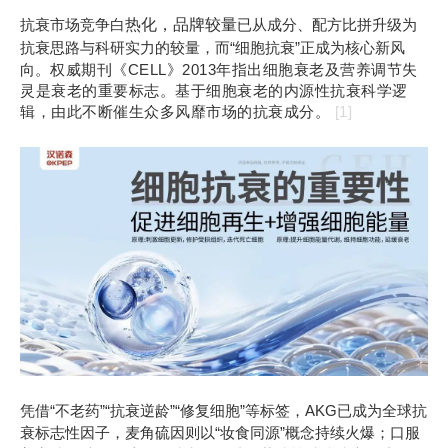
抗衰市场竞争白
热化，品牌较量
已从成分、配方比拼升级为
抗衰思路与科研实力的较量，而“细胞抗衰”正成为核心新风
向。
权威期刊《CELL》2013年指出细胞衰老及营养调节失
灵是衰老的重要标志。基于细胞衰老的内源性抗衰科学逻
辑，由此不断催生众多风靡市场的抗衰成分。
[1]
凭借“不老药”“抗衰逆龄”“修复细胞”等标签，AKG已成为全球抗
衰标志性因子，麦角硫因则以“妆食同源”概念持续火爆；口服