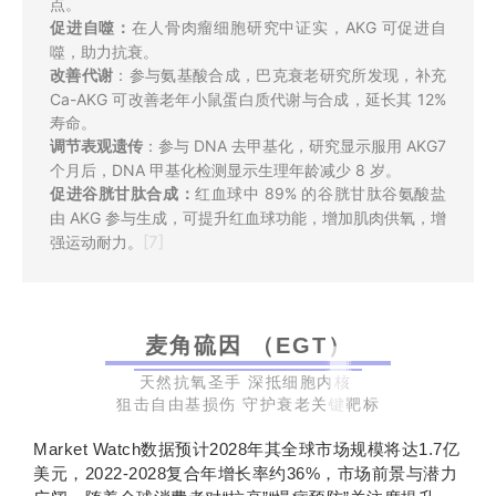
点。
促进自噬：
在人骨肉瘤细胞研究中证实，AKG 可促进自
噬，助力抗衰。
改善
代谢
：参与氨基酸合成，巴克衰老研究所发现，补充
Ca-AKG 可改善老年小鼠蛋白质代谢与合成，延长其 12%
寿命。
调节表观遗传
：参与 DNA 去甲基化，研究显示服用 AKG7
个月后，DNA 甲基化检测显示生理年龄减少 8 岁。
促进谷胱甘肽合成：
红血球中 89% 的谷胱甘肽谷氨酸盐
由 AKG 参与生成，可提升红血球功能，增加肌肉供氧，增
[7]
强运动耐力。
麦角硫因 （EGT）
天然抗氧圣手
深抵细胞内核
狙击自由基损伤 守护衰老关键靶标
Market Watch数据预计2028年其全球市场规模将达1.7亿
美元，2022-2028复合年增长率约36%，市场前景与潜力