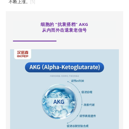
不断上涨。
[5]
细胞的 “抗衰搭档” AKG
从内而外击退衰老信号