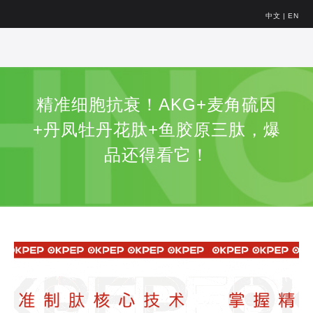
中文
|
EN
精准细胞抗衰！AKG+麦角硫因
+丹凤牡丹花肽+鱼胶原三肽，爆
品还得看它！