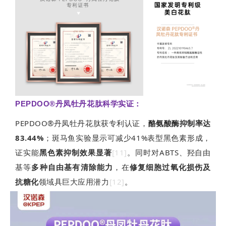
PEPDOO®丹凤牡丹花肽科学实证：
PEPDOO®丹凤牡丹花肽获专利认证，
酪氨酸酶抑制率达
83.44%
；斑马鱼实验显示可减少41%表型黑色素形成，
证实能
黑色素抑制效果显著
[11]
。同时对ABTS、羟自由
基等
多种自由基有清除能力
，在
修复细胞过氧化损伤及
抗糖化
领域具巨大应用潜力
[12]
。