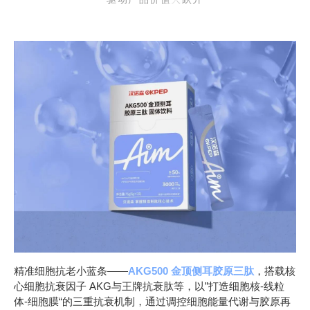
精准细胞抗老小蓝条——
AKG500 金顶侧耳胶原三肽
，搭载核
心细胞抗衰因子 AKG与王牌抗衰肽等，以”打造细胞核-线粒
体-细胞膜“的三重抗衰机制，通过调控细胞能量代谢与胶原再