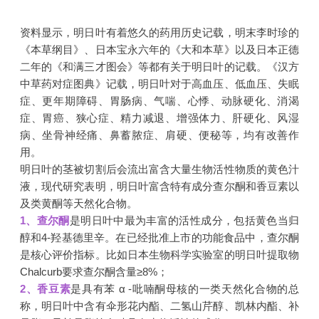
资料显示，明日叶有着悠久的药用历史记载，明末李时珍的
《本草纲目》、日本宝永六年的《大和本草》以及日本正德
二年的《和满三才图会》等都有关于明日叶的记载。《汉方
中草药对症图典》记载，明日叶对于高血压、低血压、失眠
症、更年期障碍、胃肠病、气喘、心悸、动脉硬化、消渴
症、胃癌、狭心症、精力减退、增强体力、肝硬化、风湿
病、坐骨神经痛、鼻蓄脓症、肩硬、便秘等，均有改善作
用。
明日叶的茎被切割后会流出富含大量生物活性物质的黄色汁
液，现代研究表明，明日叶富含特有成分查尔酮和香豆素以
及类黄酮等天然化合物。
1、
查尔酮
是明日叶中最为丰富的活性成分，包括黄色当归
醇和4-羟基德里辛。在已经批准上市的功能食品中，查尔酮
是核心评价指标。比如日本生物科学实验室的明日叶提取物
Chalcurb要求查尔酮含量≥8%；
2、
香豆素
是具有苯 α -吡喃酮母核的一类天然化合物的总
称，明日叶中含有伞形花内酯、二氢山芹醇、凯林内酯、补