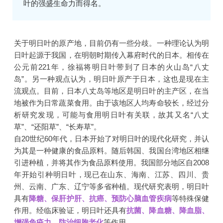
叶的强盛生命力而得名。
关于明日叶的原产地，目前仍有一些分歧。一种理论认为明
日叶起源于我国，在明朝时期传入幕府时代的日本。相传在
公元前221年，徐福将明日叶带到了日本的火山岛“八丈
岛”。另一种观点认为，明日叶原产于日本，这也是现在主
流观点。目前，日本八丈岛等地区是明日叶的主产区，在当
地被作为日常蔬菜食用。由于该地区人均寿命较长，经过分
析研究发现，可能与食用明日叶有关联，故其又名“八丈
草”、“还阳草”、“长寿草”。
自20世纪60年代，日本开始了对明日叶的现代化研究，并认
为其是一种健康的食品原料。随后韩国、我国台湾地区相继
引进种植，并将其作为食品原料使用。我国部分地区自2008
年开始引种明日叶，现已在山东、海南、江苏、四川、贵
州、云南、广东、辽宁等多省种植。现代研究表明，明日叶
具有
降糖、保肝护肝、抗癌、预防心脑血管疾病
等特殊保健
作用。经临床验证，明日叶还具有
抗菌、降血糖、降血脂、
增强免疫力、防治细胞老化
等作用。