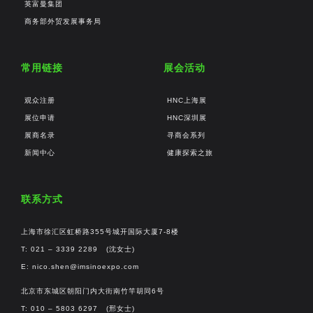
英富曼集团
商务部外贸发展事务局
常用链接
展会活动
观众注册
HNC上海展
展位申请
HNC深圳展
展商名录
寻商会系列
新闻中心
健康探索之旅
联系方式
上海市徐汇区虹桥路355号城开国际大厦7-8楼
T: 021 – 3339 2289 (沈女士)
E:
nico.shen@imsinoexpo.com
北京市东城区朝阳门内大街南竹竿胡同6号
T: 010 – 5803 6297 (邢女士)