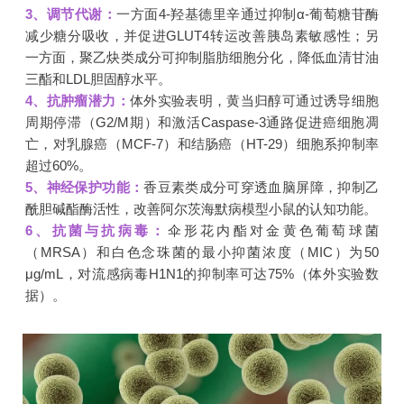
3、调节代谢：
一方面4-羟基德里辛通过抑制α-葡萄糖苷酶
减少糖分吸收，并促进GLUT4转运改善胰岛素敏感性；另
一方面，聚乙炔类成分可抑制脂肪细胞分化，降低血清甘油
三酯和LDL胆固醇水平。
4
、抗肿瘤潜力：
体外实验表明，黄当归醇可通过诱导细胞
周期停滞（G2/M期）和激活Caspase-3通路促进癌细胞凋
亡，对乳腺癌（MCF-7）和结肠癌（HT-29）细胞系抑制率
超过60%。
5、神经保护功能：
香豆素类成分可穿透血脑屏障，抑制乙
酰胆碱酯酶活性，改善阿尔茨海默病模型小鼠的认知功能。
6、抗菌与抗病毒：
伞形花内酯对金黄色葡萄球菌
（MRSA）和白色念珠菌的最小抑菌浓度（MIC）为50
μg/mL，对流感病毒H1N1的抑制率可达75%（体外实验数
据）。