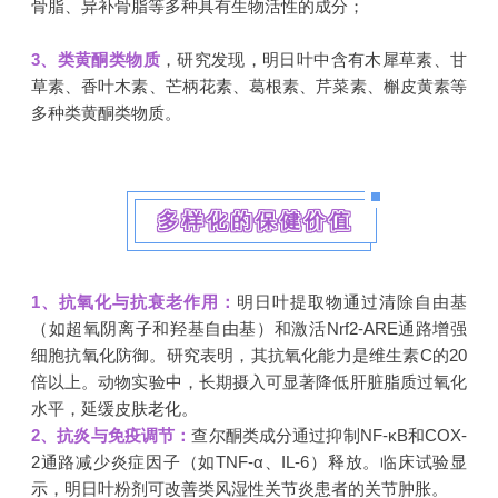
骨脂、异补骨脂等多种具有生物活性的成分；
3、
类黄酮类物质
，研究发现，明日叶中含有木犀草素、甘
草素、香叶木素、芒柄花素、葛根素、芹菜素、槲皮黄素等
多种类黄酮类物质。
多样化的保健价值
1、抗氧化与抗衰老作用：
明日叶提取物通过清除自由基
（如超氧阴离子和羟基自由基）和激活Nrf2-ARE通路增强
细胞抗氧化防御。研究表明，其抗氧化能力是维生素C的20
倍以上。动物实验中，长期摄入可显著降低肝脏脂质过氧化
水平，延缓皮肤老化。
2、抗炎与免疫调节：
查尔酮类成分通过抑制NF-κB和COX-
2通路减少炎症因子（如TNF-α、IL-6）释放。临床试验显
示，明日叶粉剂可改善类风湿性关节炎患者的关节肿胀。