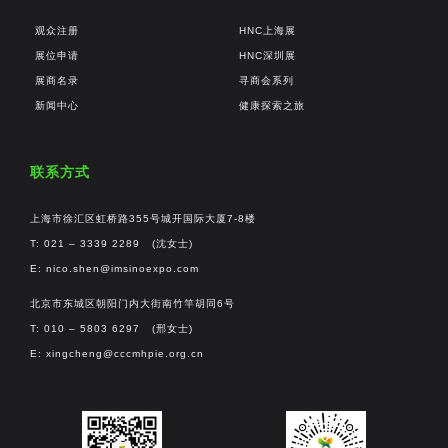
观众注册
HNC上海展
展位申请
HNC深圳展
展商名录
寻商会系列
新闻中心
健康探索之旅
联系方式
上海市徐汇区虹桥路355号城开国际大厦7-8楼
T: 021 – 3339 2289 (沈女士)
E:
nico.shen@imsinoexpo.com
北京市东城区朝阳门内大街南竹竿胡同6号
T: 010 – 5803 6297 (邢女士)
E:
xingcheng@cccmhpie.org.cn