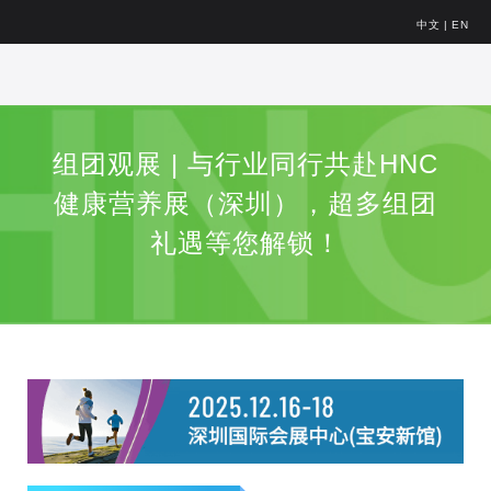
中文
|
EN
组团观展 | ​​与行业同行共赴HNC
健康营养展（深圳），超多组团
礼遇等您解锁！