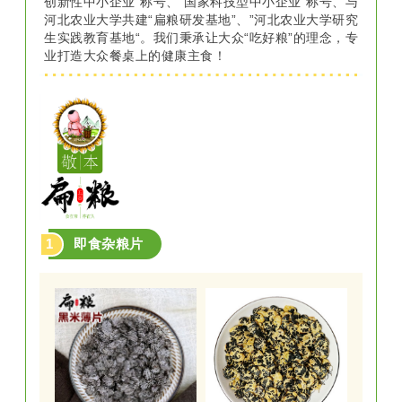
创新性中小企业“称号、“国家科技型中小企业”称号、与
河北农业大学共建“扁粮研发基地”、”河北农业大学研究
低GI值为50，口感劲道爽滑、低升糖、0脂肪，高饱
生实践教育基地“。我们秉承让大众“吃好粮”的理念，专
腹，再加上精选的川香麻辣鸡丝料包，一面多吃，配
业打造大众餐桌上的健康主食！
餐简易，营养丰富，美味不怕胖！属于低GI食品，已
通过审核认证。
低GI红烧牛肉魔芋荞麦面
2
（1人份袋装）
1
即食杂粮片
低GI值为52，口感劲道爽滑、低升糖、0脂肪，高饱
腹，再加上精选的大红烧牛肉料包，一面多吃，配餐