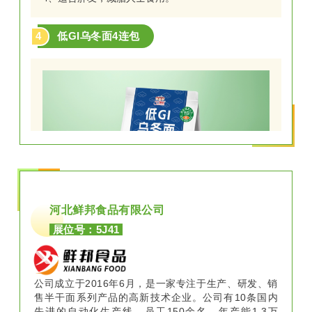
4
低GI乌冬面4连包
河北鲜邦食品有限公司
60秒快熟，Q弹爽滑，0脂肪。
展位号：5J41
5
车仔面4连包
公司成立于2016年6月，是一家专注于生产、研发、销
售半干面系列产品的高新技术企业。公司有10条国内
先进的自动化生产线，员工150余名，年产能1.3万