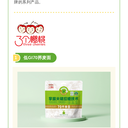
牌的系列产品。
1
低GI70荞麦面