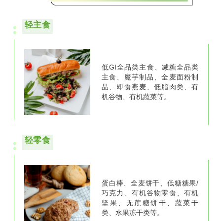
轻主食
低GI全品类主食、减糖全品类
主食、魔芋制品、全麦面粉制
品、即食燕麦、低脂肉类、有
机谷物、有机蔬菜等。
轻零食
蛋白棒、
全麦饼干、
低糖糖果/
巧克力、
有机谷物零食、
有机
坚果、
无蔗糖饼干、
蔬菜干
类、
水果冻干类等。