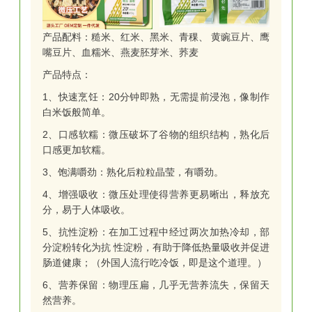
产品配料：糙米、红米、黑米、青稞、 黄豌豆片、鹰
嘴豆片、血糯米、燕麦胚芽米、荞麦
产品特点：
1、快速烹饪：20分钟即熟，无需提前浸泡，像制作
白米饭般简单。
2、口感软糯：微压破坏了谷物的组织结构，熟化后
口感更加软糯。
3、饱满嚼劲：熟化后粒粒晶莹，有嚼劲。
4、增强吸收：微压处理使得营养更易晰出，释放充
分，易于人体吸收。
5、抗性淀粉：在加工过程中经过两次加热冷却，部
分淀粉转化为抗 性淀粉，有助于降低热量吸收并促进
肠道健康；（外国人流行吃冷饭，即是这个道理。）
6、营养保留：物理压扁，几乎无营养流失，保留天
然营养。