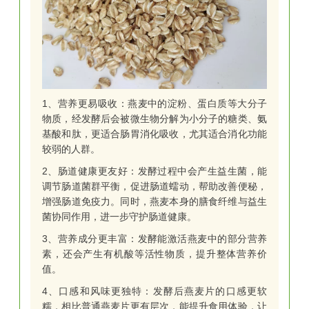
有荞麦，黑麦效刺激胰岛素分泌控制平稳血糖，增强
饱腹感，添加猴菇山药养胃，富含丰富膳食纤维有治
疗便秘作用，钙含量与花青素高，0脂肪。
3
低GI黑麦荞麦多用途粉
1、营养更易吸收：
燕麦中的淀粉、蛋白质等大分子
物质，经发酵后会被微生物分解为小分子的糖类、氨
基酸和肽，更适合肠胃消化吸收，尤其适合消化功能
较弱的人群。
2、肠道健康更友好：
发酵过程中会产生益生菌，能
调节肠道菌群平衡，促进肠道蠕动，帮助改善便秘，
增强肠道免疫力。同时，燕麦本身的膳食纤维与益生
菌协同作用，进一步守护肠道健康。
3、营养成分更丰富：
发酵能激活燕麦中的部分营养
黑麦+荞麦科学配比，高纤维高营养，研磨技术保留
素，还会产生有机酸等活性物质，提升整体营养价
营养活性，粉质细腻易溶解，一粉多用，可制作低GI
值。
面包、面条、馒头、煎饼等，满足中国家庭多样化需
4、口感和风味更独特：
发酵后燕麦片的口感更软
求。
糯，相比普通燕麦片更有层次，能提升食用体验，让