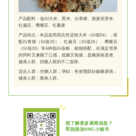
产品配料：低GI大米、黑米、白青稞、燕麦胚芽米、
红扁豆、鹰嘴豆、红藜麦
产品特点：
本品选用高抗性淀粉大米（GI值54），搭
配白青稞（GI值25）、红扁豆（GI值26）、鹰嘴豆
（GI值33）等6种低GI杂粮，粗细搭配，在满足营养
的同时又兼顾了口感，低糖又饱腹，是糖尿病患者、
健身人群、控糖人群的不二选择。
适合人群：控糖人群；
孕妇：有效预防妊娠糖尿病；
健身人群；
瘦身人群。
想了解更多展商信息？
即刻添加HNC小秘书