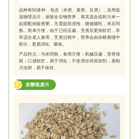
科学配比，采用黑麦、荞麦等高纤维粗粮、双重膳食
纤维促进肠道蠕动，含有丰富的蛋白质，高膳食纤
品种有50多种，包含（米类、麦类、豆类），采用低
维，提升饱腹感，低脂低热量，适合多种饮食需求，
温物理压片，保留全谷物营养，将其混合或和大米一
独立小包装，便于携带。
起搭配焖饭煮粥，无需提前浸泡，随做随吃，米豆同
熟，简单方便，由于已经压扁，烹煮后更加软烂，非
常适合老人食用，烹煮过程中，营养会由杂粮裂缝中
2
低GI黑麦荞麦馒头
析出，更易消化、吸收。
产品特点：
与米同熟，食用方便；
机械压扁，营养保
留；
口感软烂，易于消化；
不使用任何添加剂；
蒸制
灭虫卵，易于保存。
3
发酵燕麦片
特殊冷冻工艺越过结晶度，
复蒸100%还原，
特殊加
工工艺放大控糖效果，
经人体医学权威实验表明，
餐
后两小时血糖平稳，控糖效果极佳。
配料表干净，含