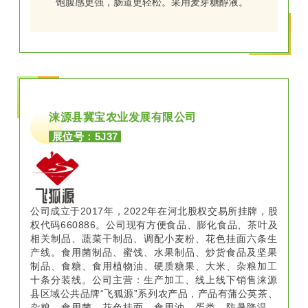
饱腹感更强，肠道更轻松。采用麦芽糖醇液。
涞源县冀宝农业发展有限公司
展位号：5J37
公司成立于2017年，2022年在河北股权交易所挂牌，股
权代码660886。公司现有方便食品、膨化食品、茶叶及
相关制品、蔬菜干制品、调配小麦粉、花色挂面六条生
产线。食用菌制品、蜜饯、水果制品、炒货食品及坚果
制品、食糖、食用植物油、硬质糖果、大米、杂粮加工
十条分装线。公司主营：生产加工、线上线下销售涞源
县区域公共品牌“飞狐源”系列农产品，产品有蒲公英茶、
杂粮、食用菌、花色挂面、食用油、蛋类、防暑降温、