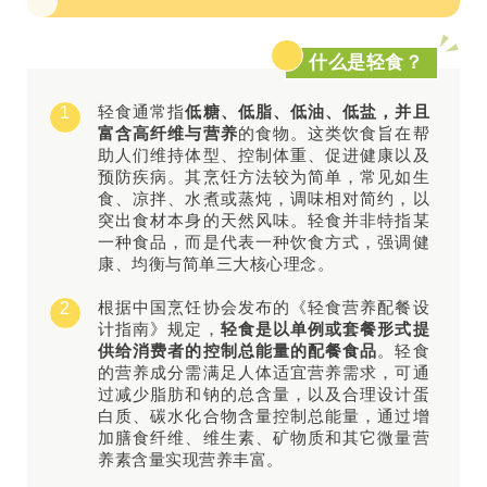
什么是轻食？
轻食通常指
低糖、低脂、低油、低盐，并且
1
富含高纤维与营养
的食物。这类饮食旨在帮
助人们维持体型、控制体重、促进健康以及
预防疾病。其烹饪方法较为简单，常见如生
食、凉拌、水煮或蒸炖，调味相对简约，以
突出食材本身的天然风味。轻食并非特指某
一种食品，而是代表一种饮食方式，强调健
康、均衡与简单三大核心理念。
根据中国烹饪协会发布的《轻食营养配餐设
2
计指南》规定，
轻食是以单例或套餐形式提
供给消费者的控制总能量的配餐食品
。轻食
的营养成分需满足人体适宜营养需求，可通
过减少脂肪和钠的总含量，以及合理设计蛋
白质、碳水化合物含量控制总能量，通过增
加膳食纤维、维生素、矿物质和其它微量营
养素含量实现营养丰富。