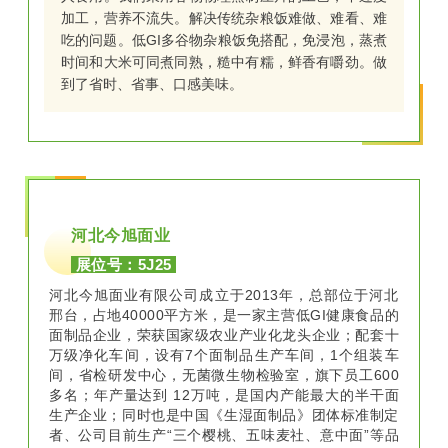
加工，营养不流失。解决传统杂粮饭难做、难看、难
吃的问题。低GI多谷物杂粮饭免搭配，免浸泡，蒸煮
时间和大米可同煮同熟，糙中有糯，鲜香有嚼劲。做
到了省时、省事、口感美味。
河北今旭面业
展位号：5J25
河北今旭面业有限公司成立于2013年，总部位于河北
邢台，占地40000平方米，是一家主营低GI健康食品的
面制品企业，荣获国家级农业产业化龙头企业；配套十
万级净化车间，设有7个面制品生产车间，1个组装车
间，省检研发中心，无菌微生物检验室，旗下员工600
多名；年产量达到 12万吨，是国内产能最大的半干面
生产企业；同时也是中国《生湿面制品》团体标准制定
者、公司目前生产“三个樱桃、五味麦社、意中面”等品