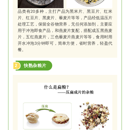
简易，营养丰富，美味不怕胖！属于低GI食品，已通
品类有20多种，主打产品为黑米片、黑豆片、红米
过审核认证。
片、红豆片、黑麦片、藜麦片等等，产品经低温压片
处理工艺，保留全谷物营养，无任何添加剂，主要应
用于冲泡即食产品，和燕麦片复配，搭配成五黑燕麦
片，五红燕麦片，三色藜麦片燕麦片等等，食用时用
开水冲泡3分钟即可，简单方便，省时营养，轻盈代
餐。
1
低GI黑麦荞麦吐司
2
快熟杂粮片