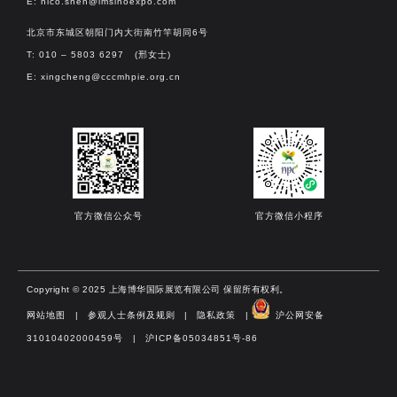
E:
nico.shen@imsinoexpo.com
北京市东城区朝阳门内大街南竹竿胡同6号
T: 010 – 5803 6297 (邢女士)
E:
xingcheng@cccmhpie.org.cn
官方微信公众号
官方微信小程序
Copyright © 2025 上海博华国际展览有限公司 保留所有权利。
网站地图
|
参观人士条例及规则
|
隐私政策
|
沪公网安备
31010402000459号​
|
沪ICP备05034851号-86