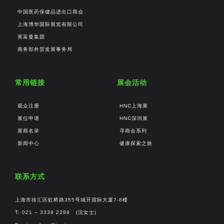
中国医药保健品进出口商会
上海博华国际展览有限公司
英富曼集团
商务部外贸发展事务局
常用链接
展会活动
观众注册
HNC上海展
展位申请
HNC深圳展
展商名录
寻商会系列
新闻中心
健康探索之旅
联系方式
上海市徐汇区虹桥路355号城开国际大厦7-8楼
T: 021 – 3339 2289 (沈女士)