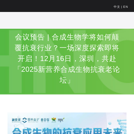
中文
|
EN
会议预告 | 合成生物学将如何颠
覆抗衰行业？一场深度探索即将
开启！12月16日，深圳，共赴
「2025新营养合成生物抗衰老论
坛」