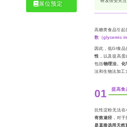
研发倍受关注
展位预定
高糖类食品引起
数（glycem
因此，低GI食
性
，以及提高蛋
包括
物理法、化
法和生物法加工
提高食
01
抗性淀粉无法在
有效途径
，对于
是直接选用天然