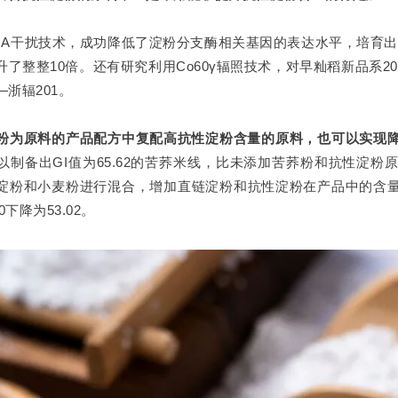
NA干扰技术，成功降低了淀粉分支酶相关基因的表达水平，培育出了
升了整整10倍。还有研究利用Co60γ辐照技术，对早籼稻新品系
浙辐201。
粉为原料的产品配方中复配高抗性淀粉含量的原料，也可以实现降
以制备出GI值为65.62的苦荞米线，比未添加苦荞粉和抗性淀粉
淀粉和小麦粉进行混合，增加直链淀粉和抗性淀粉在产品中的含量，可
.40下降为53.02。