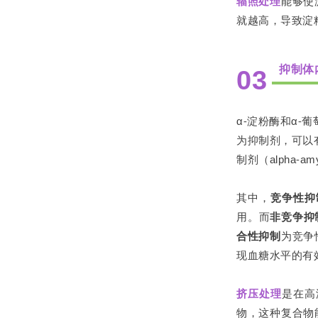
辐照处理
能够使
就越高，导致淀
抑制体
03
α⁃淀粉酶和α
为抑制剂，可以
制剂（alpha⁃a
其中，
竞争性抑
用。而
非竞争抑
合性抑制
为竞争
现血糖水平的有
挤压处理
是在高
物，这种复合物