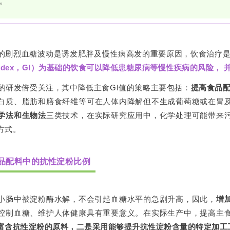
。
的剧烈血糖波动是诱发肥胖及慢性病高发的重要原因，饮食治疗
ic index，GI）为基础的饮食可以降低患糖尿病等慢性疾病的风险
品的研发倍受关注，其中降低主食GI值的策略主要包括：
提高食品配
白质、脂肪和膳食纤维等可在人体内降解但不生成葡萄糖或在胃
学法和生物法
三类技术，在实际研究应用中，化学处理可能带来
方式。
品配料中的抗性淀粉比例
小肠中被淀粉酶水解，不会引起血糖水平的急剧升高，因此，
增
控制血糖、维护人体健康具有重要意义。在实际生产中，提高主
富含抗性淀粉的原料，二是采用能够提升抗性淀粉含量的特定加工