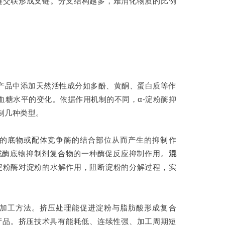
糖苷键交联形成支链。分支结构越多，难消化物质的比例
食产品中添加天然活性成分如多酚、黄酮、蛋白质等作
血糖水平的变化。依据作用机制的不同，α⁃淀粉酶抑
性抑制几种类型。
的底物或配体竞争酶的结合部位从而产生的抑制作
或酶底物抑制剂复合物的一种酶促反应抑制作用。
混
⁃淀粉酶对淀粉的水解作用，阻断淀粉的分解过程，实
加工方法。挤压处理能促进淀粉与脂肪酸形成复合
产品。挤压技术具有能耗低、连续性强、加工周期短