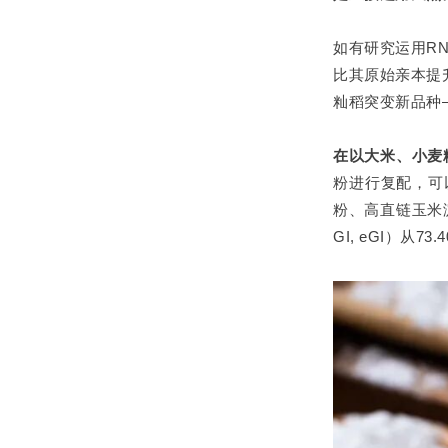
如有研究运用R
比其原始亲本提
籼稻突变新品种—
在以大米、小麦
粉进行复配，可
粉、高直链玉米
GI, eGI）从73