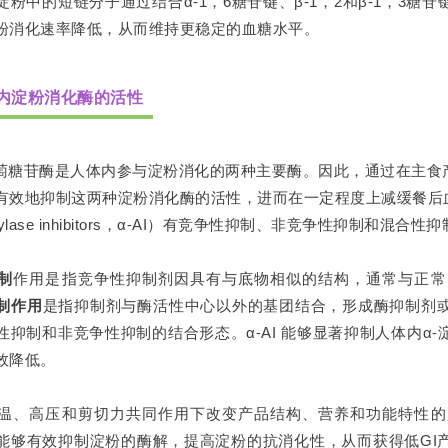
淀粉中的短链分子通过结合α-1，6糖苷键、β-1，2和β-1，3
粉消化速率降低，从而维持更稳定的血糖水平。
内淀粉消化酶的活性
⁃葡萄糖苷酶是人体内参与淀粉消化的两种主要酶。因此，通过在主
有效地抑制这两种淀粉消化酶的活性，进而在一定程度上减缓餐后
mylase inhibitors，α⁃AI）有竞争性抑制、非竞争性抑制和混合
制
作用是指竞争性抑制剂因具有与底物相似的结构，通常与正常
制作用
是指抑制剂与酶活性中心以外的基团结合，形成酶抑制剂
性抑制和非竞争性抑制的结合形态。α⁃AI 能够显著抑制人体内α
效降低。
温、高压和剪切力共同作用下改变产品结构、营养和功能特性的
能够有效抑制淀粉的酶解，提高淀粉的抗消化性，从而获得低GI