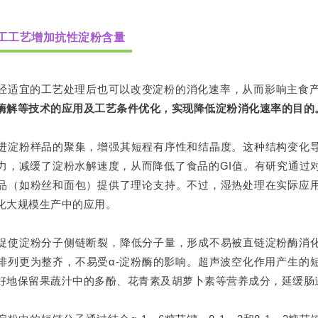
工工艺增加抗性淀粉含量
经适宜的工艺处理后也可以改变淀粉的消化速率，从而影响主食产
酶解等技术的应用及工艺条件优化，实现降低淀粉消化速率的目的
进淀粉样品的聚集，增强其短程有序性和结晶度。这种结构变化
力，减缓了淀粉水解速度，从而降低了食品的GI值。有研究通过
品（如粉丝和面包）提供了理论支持。不过，湿热处理在实际应
化大规模生产中的应用。
促使淀粉分子侧链断裂，降低分子量，形成不易被直链淀粉酶消
排列更为整齐，不易受α-淀粉酶的影响。超声波空化作用产生的
好地保留果蔬汁中的多酚、花青素及胡萝卜素等营养成分，延缓肠