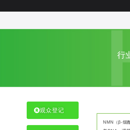
行
观众登记
NMN（β-