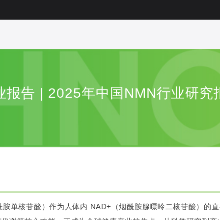
业报告 | 2025年中国NMN行业研究
烟酰胺单核苷酸）作为人体内 NAD+（烟酰胺腺嘌呤二核苷酸）的