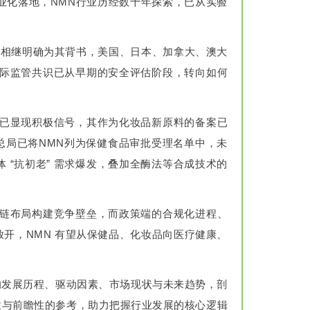
业化落地，NMN行业历经数十年探索，已从实验
利亚相继明确为其背书，美国、日本、加拿大、澳大
国际监管共识已从早期的安全评估阶段，转向如何
但已显现积极信号，其作为化妆品新原料的备案已
理总局已将NMN列为保健食品审批受理名单中，未
 “抗初老” 需求爆发，叠加全酶法等合成技术的
业链布局构建竞争壁垒，而政策端的合规化进程、
开，NMN 有望从保健品、化妆品向医疗健康、
。
业的发展历程、驱动因素、市场现状与未来趋势，剖
性与前瞻性的参考，助力把握行业发展的核心逻辑