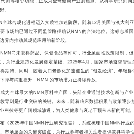
节代谢等核心功能，正成为全球健康产业的焦点。从科学研究到商
野。
NMN全球合规化进程迈入实质性加速阶段。随着12月美国与澳大
主要市场均已通过不同监管路径确认NMN的合法地位。这标志着
边界内推动其规范应用的新阶段。
前NMN尚未获得药品、保健食品等许可，行业虽面临政策限制，
通过，为行业规范化发展奠定基础。2025年4月，国家市场监督管
得期待。同时，随着人口老龄化加速催生的 “银发经济”、年轻群体
下降与纯度提升，NMN 的市场潜力正持续释放。
已成为全球最大的NMN原料生产国，头部企业通过技术创新与产
教育则是行业突破的关键。未来，随着临床数据积累与政策逐步放
业科技等更广阔领域渗透，为人类健康与衰老干预带来新的可能
布《2025年中国NMN行业研究报告》，系统梳理中国NMN行
业、市场层面的关键突破点，为行业参与者和关注者提供兼具科学