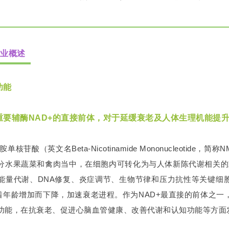
行业概述
功能
重要辅酶NAD+的直接前体，对于延缓衰老及人体生理机能提
胺单核苷酸（英文名Beta-Nicotinamide Mononucleoti
分水果蔬菜和禽肉当中，在细胞内可转化为与人体新陈代谢相关的重
能量代谢、DNA修复、炎症调节、生物节律和压力抗性等关键细
随着年龄增加而下降，加速衰老进程。作为NAD+最直接的前体之一
功能，在抗衰老、促进心脑血管健康、改善代谢和认知功能等方面