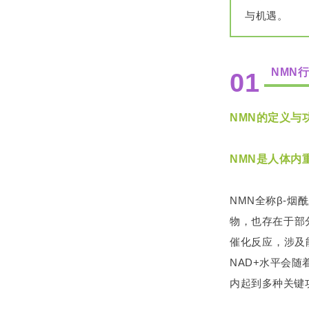
与机遇。
NMN
01
NMN的定义与
NMN是人体内
NMN全称β-烟酰
物，也存在于部
催化反应，涉及
NAD+水平会
内起到多种关键