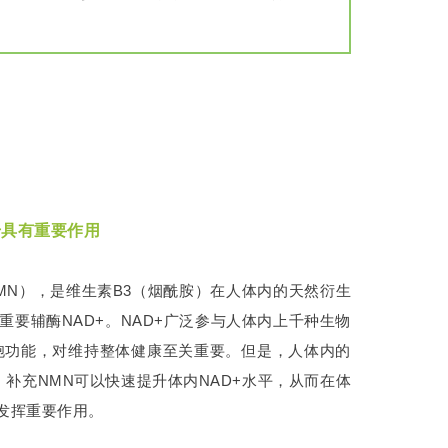
升具有重要作用
de，简称NMN），是维生素B3（烟酰胺）在人体内的天然衍生
要辅酶NAD+。NAD+广泛参与人体内上千种生物
胞功能，对维持整体健康至关重要。但是，人体内的
，补充NMN可以快速提升体内NAD+水平，从而在体
发挥重要作用。