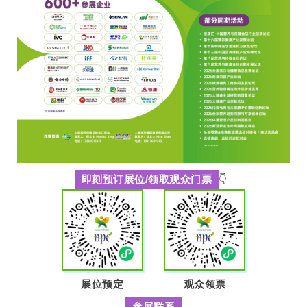
即刻预订展位/领取观众门票
👇
展位预定
观众领票
参展联系