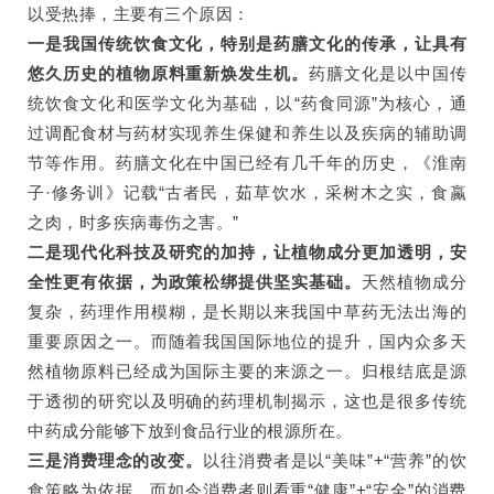
以受热捧，主要有三个原因：
一是我国传统饮食文化，特别是药膳文化的传承，让具有
悠久历史的植物原料重新焕发生机。
药膳文化是以中国传
统饮食文化和医学文化为基础，以“药食同源”为核心，通
过调配食材与药材实现养生保健和养生以及疾病的辅助调
节等作用。药膳文化在中国已经有几千年的历史，《淮南
子·修务训》记载“古者民，茹草饮水，采树木之实，食蠃
之肉，时多疾病毒伤之害。”
二是现代化科技及研究的加持，让植物成分更加透明，安
全性更有依据，为政策松绑提供坚实基础。
天然植物成分
复杂，药理作用模糊，是长期以来我国中草药无法出海的
重要原因之一。而随着我国国际地位的提升，国内众多天
然植物原料已经成为国际主要的来源之一。归根结底是源
于透彻的研究以及明确的药理机制揭示，这也是很多传统
中药成分能够下放到食品行业的根源所在。
三是消费理念的改变。
以往消费者是以“美味”+“营养”的饮
食策略为依据，而如今消费者则看重“健康”+“安全”的消费