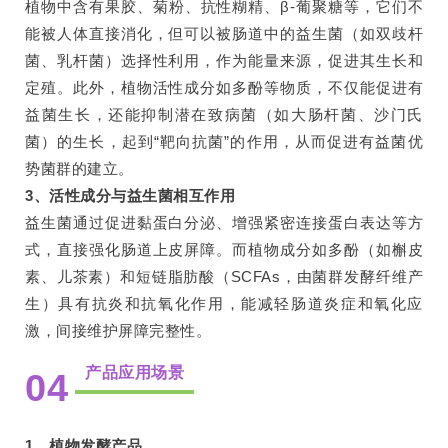
植物中含有果胶、菊粉、抗性糊精、β-葡聚糖等，它们不
能被人体直接消化，但可以被肠道中的益生菌（如双歧杆
菌、乳杆菌）选择性利用，作为能量来源，促进其生长和
定殖。此外，植物活性成分如多酚等物质，不仅能促进有
益菌生长，还能抑制潜在致病菌（如大肠杆菌、沙门氏
菌）的生长，起到“靶向抗菌”的作用，从而促进有益菌优
势菌群的建立。
3、活性成分与益生菌相互作用
益生菌通过促进黏蛋白分泌、增强紧密连接蛋白表达等方
式，直接强化肠道上皮屏障。而植物成分如多酚（如槲皮
素、儿茶素）和短链脂肪酸（SCFAs，由菌群发酵纤维产
生）具有抗炎和抗氧化作用，能减轻肠道炎症和氧化应
激，间接维护屏障完整性。
产品应用场景
04
1、植物发酵产品