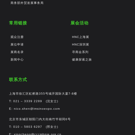
商务部外贸发展事务局
常用链接
展会活动
观众注册
HNC上海展
展位申请
HNC深圳展
展商名录
寻商会系列
新闻中心
健康探索之旅
联系方式
上海市徐汇区虹桥路355号城开国际大厦7-8楼
T: 021 – 3339 2289 (沈女士)
E:
nico.shen@imsinoexpo.com
北京市东城区朝阳门内大街南竹竿胡同6号
T: 010 – 5803 6297 (邢女士)
E:
xingcheng@cccmhpie.org.cn