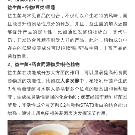
益生菌+谷物/豆类/果蔬
益生菌与常见食品的组合，不仅可以产生独特的风味，而
且能提升植物活性成分的释放。并且，益生菌的加入还能
够提升产品的定向性，比如通过发酵植物蛋白，替代牛
奶，开发适合乳糖不耐受人群的产品。此外，植物成分中
存在的低聚糖等成分可以继续“喂养”益生菌，丰富产品的
菌群数量。
2、益生菌+药食同源物质/特色植物
益生菌在功能成分放大方面的作用，可以显著提高药食同
源物质的功能性。比如在
人参发酵
中，植物乳杆菌产生的
β-葡萄糖苷酶可水解人参皂苷多个位点的糖基团和葡萄糖
苷，生成抗炎活性更强的化合物K；
灵芝
经鼠李糖乳杆菌发
酵后，其活性成分灵芝酸C2与动物STAT3蛋白的结合能力
增强，通过上调免疫相关基因表达发挥调节作用。