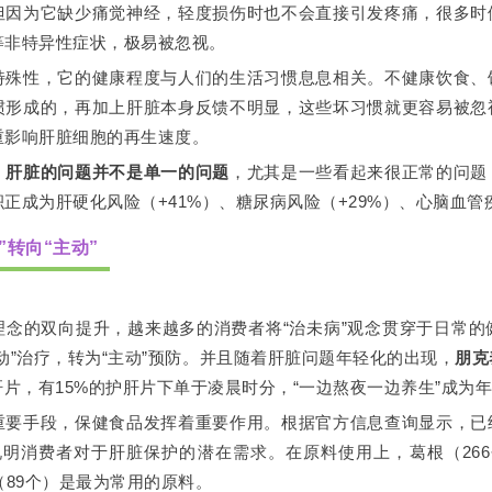
但因为它缺少痛觉神经，轻度损伤时也不会直接引发疼痛，很多时
等非特异性症状，极易被忽视。
特殊性，它的健康程度与人们的生活习惯息息相关。不健康饮食、
惯形成的，再加上肝脏本身反馈不明显，这些坏习惯就更容易被忽
重影响肝脏细胞的再生速度。
，
肝脏的问题并不是单一的问题
，尤其是一些看起来很正常的问题
正成为肝硬化风险（+41%）、糖尿病风险（+29%）、心脑血管
”转向“主动”
理念的双向提升，越来越多的消费者将“治未病”观念贯穿于日常
动”治疗，转为“主动”预防。并且随着肝脏问题年轻化的出现，
朋克
肝片，有15%的护肝片下单于凌晨时分，“一边熬夜一边养生”成为
重要手段，保健食品发挥着重要作用。根据官方信息查询显示，已
说明消费者对于肝脏保护的潜在需求。在原料使用上，葛根（266
（89个）是最为常用的原料。