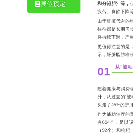
展位预定
和分泌胆汁等，
疲劳、食欲下降
由于肝脏代谢的
往往都是长期习
将持续下滑，严
更值得注意的是
示，肝脏脂肪堆积
从“被动
01
随着健康与消费
升，从过去的“被
买走了45%的护
作为辅助治疗的
有694个，足以
（92个）和枸杞