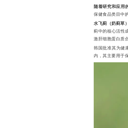
随着研究和应用
保健食品类目中
水飞蓟（奶蓟草
蓟中的核心活性
激肝细胞蛋白质
韩国批准其为健康
内，其主要用于