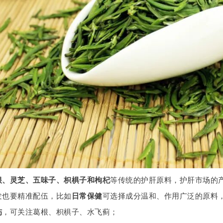
根、灵芝、五味子、枳椇子和枸杞
等传统的护肝原料，护肝市场的
发也要精准配伍，比如
日常保健
可选择成分温和、作用广泛的原料
伤
，可关注葛根、枳椇子、水飞蓟；