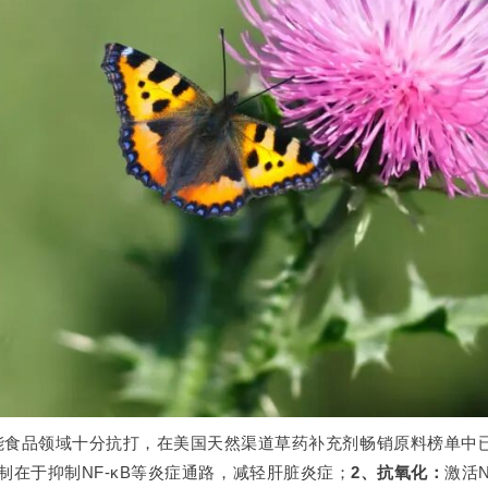
能食品领域十分抗打，在美国天然渠道草药补充剂畅销原料榜单中
制在于抑制NF-κB等炎症通路，减轻肝脏炎症；
2、抗氧化：
激活