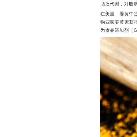
脂质代谢，对脂
在美国，姜黄中
物四氢姜黄素获
为食品添加剂（GB