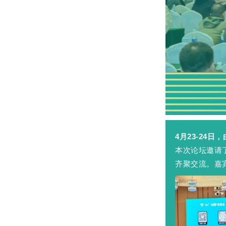
4月23-24
本次论坛邀请
齐聚交流。嘉