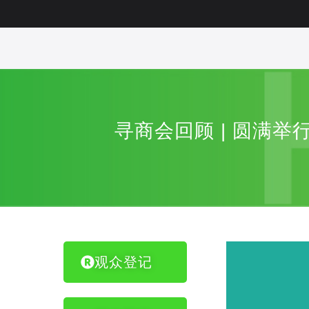
寻商会回顾 | 圆满
观众登记