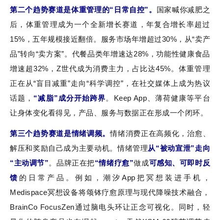
第二个趋势赛道是体重管理的“日常自控”。
国家喊你减肥之
后，体重管理成为一个全新增长赛道，年复合增长率超过
15%，五年规模接近翻倍。服务市场年增超过30%，从“卖产
品”转向“卖方案”。代餐品类年增速达28%，功能性健康食品
增速超32%，Z世代成为消费主力，占比达45%。体重管理
正在从“盲目减重”走向“科学调控”，在社交媒体上成为热议
话题，
“减脂”成分开始跨界
。Keep App、薄荷健康等平台
让身体变化看得见，产品、服务与数据正在形成一个闭环。
第三个趋势赛道是情绪调频。
情绪消费正在高频化，治愈、
解压和奖励自己成为主要动机。情绪管理
从“被动宣泄”走向
“主动调节”
。品牌正在把
“情绪疗愈”
做成
可感知、可即时反
馈
的日常产品。例如，潮汐App把冥想装进手机，
Medispace冥想设备将颂钵疗愈原理与现代降噪技术融合，
BrainCo FocusZen通过脑电头环让正念可视化。同时，轻