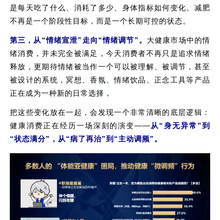
是每天吃了什么、消耗了多少、身体指标如何变化。减肥
不再是一个阶段性目标，而是一个长期可控的状态。
第三，从
“
情绪宣泄
”
走向
“
情绪调节
”
。
大健康市场中的
情
绪
消费，并未完全被满足，今天消费者
不再只是
追求情绪
释放，
更期待
情绪被当作一个可以被理解、被调节
，甚至
被设计的系统
，
冥想、香氛、情绪饮品、正念工具等产品
正在成为一种新的日常选择
，
把这些变化放在一起，会发现一个非常清晰的底层逻辑：
健康消费正在经历一场深刻的演变——
从“身无异常”到
“状态满分”，从“病了再治”到“主动调频”。