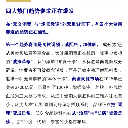
四大热门趋势赛道正在爆发
在“意义消费”与“场景微调”的双重
背景下，
有四个大健康
赛道的趋势正在涌现。
第一个趋势赛道是食饮调频：减配料，加健康。
“
成分党”已
从美
妆领域席卷至食品，大健康消费正在经历一场更少负担
的
“减法革命”
。从“0添加”到“真干净”
，从标签导向走向成分
逻辑。消费者不再被概念说服，而是开始主动理解配料表，
追求
一种无需解释的“本体干净”。
药食同源市场
在2025年已
突破3700亿元，目录扩至106种，增强免疫、养脾、补气益
血成为三大核心需求。从江中健消火锅底料到三诺六味地黄
茶，从沈大成“五黑”青团到好望水照顾系列，品牌正在
把“调
理”变成日常
。低GI食品饮料也在
从“治病”向“防病”场景迁
移
，北纬47度、优诺、奈雪的茶都在布局。