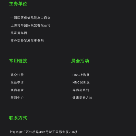
主办单位
中国医药保健品进出口商会
上海博华国际展览有限公司
英富曼集团
商务部外贸发展事务局
常用链接
展会活动
观众注册
HNC上海展
展位申请
HNC深圳展
展商名录
寻商会系列
新闻中心
健康探索之旅
联系方式
上海市徐汇区虹桥路355号城开国际大厦7-8楼