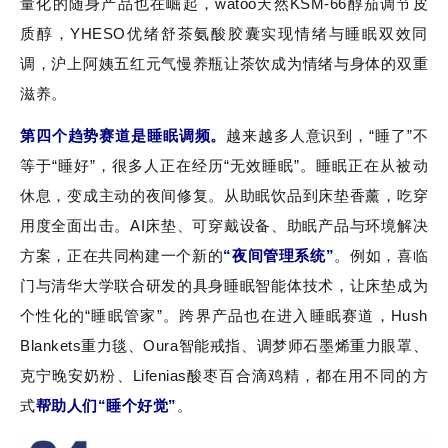
量化的随身产品也在崛起，watoo天然KSM-66醇茄调节皮
质醇，YHESO优绪舒茶氨酸胶囊实现情绪与睡眠双效同
调，沪上阿姨五红元气慢养瓶让茶饮成为情绪与身体的双重
滋养。
第四个趋势赛道是睡眠调频。
越来越多人意识到，“睡了”不
等于“睡好”，很多人正在经历“无效睡眠”。睡眠正在从被动
休息，变成主动的夜间修复。从助眠饮品到床垫香薰，吃穿
用度全面出击。AI床垫、可穿戴设备、助眠产品与环境解决
方案，正在共同构建一个新的
“夜间管理系统”
。例如，喜临
门与清华大学联合研发的具身睡眠智能体技术，让床垫成为
个性化的“睡眠管家”。跨界产品也在进入睡眠赛道，Hush
Blankets重力毯、Oura智能戒指、调梦师石墨烯重力眼罩、
克宁晚安奶粉、Lifenias酸枣百合滴鸡精，都在用不同的方
式
帮助人们“睡个好觉”
。