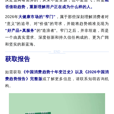
否借助趋势，重新理解用户正在成为什么样的人。
2026
年
大健康市场的
“
窄门
”
，属于那些深刻理解消费者对
“
意义
”
的追寻、对
“
价值
”
的苛求，并能将趋势精准兑现为
“
好产品
+
真服务
”
的
“
造浪者
”
。窄门之后，并非坦途，而是
一个由真实需求、深度创新和持久信任构成的、更为广阔
和坚实的新蓝海。
END
获取报告
如需获取
《中国消费趋势十年变迁史》以及《2026中国消
费趋势报告》完整版
或了解更多信息，请联系知萌咨询机
构。