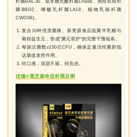
杆菌BAC30、鼠李糖乳酪杆菌LRa66、两歧双歧杆
菌BBi32、嗜酸乳杆菌LA18、植物乳植杆菌
CWO06)。
复合10种优质菌株、新资源食品低聚半乳糖与
菊粉益生元，形成”菌元双护”的完整干预链条。
每袋活菌数≥150亿CFU，确保足量活性菌群抵
达肠道发挥作用。
轻口感，清甜不腻，轻负担。
优臻®黑芝麻奇亚籽黑豆粥