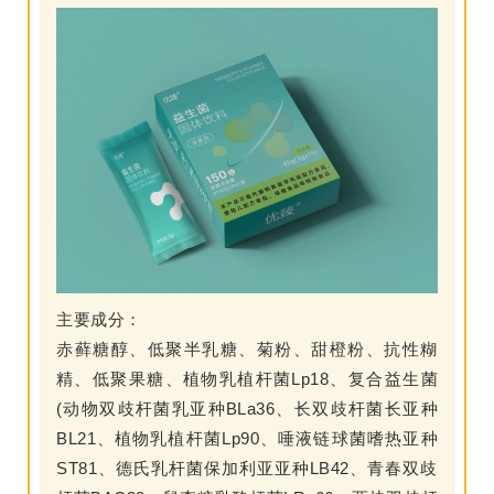
主要成分：
赤藓糖醇、低聚半乳糖、菊粉、甜橙粉、抗性糊
精、低聚果糖、植物乳植杆菌Lp18、复合益生菌
(动物双歧杆菌乳亚种BLa36、长双歧杆菌长亚种
BL21、植物乳植杆菌Lp90、唾液链球菌嗜热亚种
ST81、德氏乳杆菌保加利亚亚种LB42、青春双歧