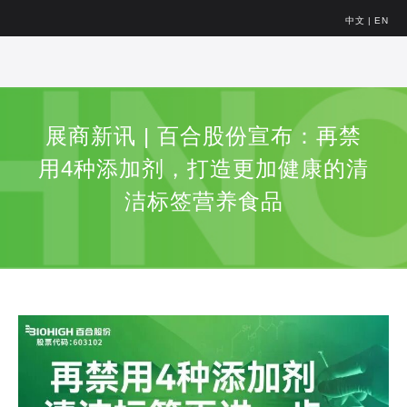
中文
|
EN
展商新讯 | 百合股份宣布：再禁
用4种添加剂，打造更加健康的清
洁标签营养食品