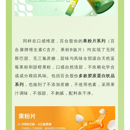
同样在口感维度，百合股份的
果粉片系列
（百
合康牌维生素C含片、果粉B族片）均实现了无阿
斯巴甜、无三氯蔗糖，甜味与风味全部源自天然蓝
莓果粉和甜橙果粉，口感自然清甜，不依赖化学合
成成分模拟风味。包括百合股份
多款胶原蛋白饮品
系列
，也做到了不添加蔗糖，不使用色素，采用果
汁调味，
不假甜、不齁腻，配料表干净。