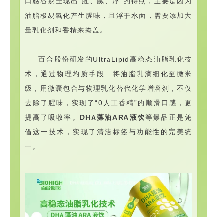
口感容易呈现出“腥、腻、浮”的特点，主要是因为
油脂极易氧化产生腥味，且浮于水面，需要添加大
量乳化剂和香精来掩盖。
百合股份研发的UltraLipid高稳态油脂乳化技
术，通过物理均质手段，将油脂乳滴细化至微米
级，
用微囊包合与物理乳化替代化学增溶剂，
不仅
去除了腥味，实现了“0人工香精”的顺滑口感，更
提高了吸收率。
DHA藻油ARA液饮
等爆品正是凭
借这一技术，实现了清洁标签与功能性的完美统
一。