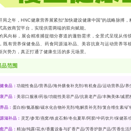
开局之年，HNC健康营养展紧扣“加快建设健康中国”的战略脉搏
式高效商贸平台，实现供需两端的双向赋能。
的风向标，展会精准捕捉细分赛道的蓬勃需求，全景式呈现从传
，既有营养保健食品、药食同源滋补品、美容抗衰与运动营养等
新兴势力，真正打通了健康生活的多元场景。
展品范围
健食品：
功能性食品/营养品/海外膳食补充剂/有机食品/运动营养品/
衰产品：
美容口服液/药妆/功能性美容产品/抗衰老产品/丰胸美体/减肥
养品：
蛋白粉/氨基酸/碳水化合物补充剂/电解质补充剂/复合维生素/矿
源滋补品：
灵芝/参茸/燕窝/铁皮石斛/冬虫夏草/阿胶/中药饮片/保健茶
愈产品：
精油/纯露/花水/香薰设备与扩香产品/芳香护肤产品/芳香生