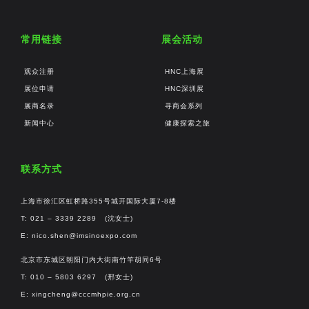
常用链接
展会活动
观众注册
HNC上海展
展位申请
HNC深圳展
展商名录
寻商会系列
新闻中心
健康探索之旅
联系方式
上海市徐汇区虹桥路355号城开国际大厦7-8楼
T: 021 – 3339 2289 (沈女士)
E:
nico.shen@imsinoexpo.com
北京市东城区朝阳门内大街南竹竿胡同6号
T: 010 – 5803 6297 (邢女士)
E:
xingcheng@cccmhpie.org.cn