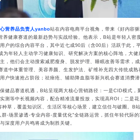
心营养品负责人yanbo
站在内容电商平台视角，带来《
好内容驱
营养健康赛道的最新趋势与实战经验。他表示，B站是年轻人密度
日活用户的综合内容平台，其中近七成90后（含00后）活跃于此，
成为年轻人主动学习健康知识、研究解决方案的核心阵地，大健康
主，他们会主动搜索减肥瘦身、脱发护理、睡眠改善等需求，成
赛道中体重管理、美容养颜、生发护法、矿维补充四大传统成熟
用户快速抢占阶段；祛痤疮、辅助降血脂等新兴机会赛道消费潜
保健品赛道机遇，B站呈现两大核心营销路径：一是CID模式
实测等中长视频内容，配合精准流量投放，实现高ROI；二是花
容种草，覆盖知识区、生活区等核心场景，建立信任与破圈。B站的
人群-场景渗透-专业内容-度量优化”全链路运营，抓住年轻代际
与深度用户共鸣将成为制胜关键。