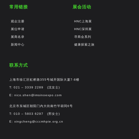
常用链接
展会活动
观众注册
HNC上海展
展位申请
HNC深圳展
展商名录
寻商会系列
新闻中心
健康探索之旅
联系方式
上海市徐汇区虹桥路355号城开国际大厦7-8楼
T: 021 – 3339 2289 (沈女士)
E:
nico.shen@imsinoexpo.com
北京市东城区朝阳门内大街南竹竿胡同6号
T: 010 – 5803 6297 (邢女士)
E:
xingcheng@cccmhpie.org.cn