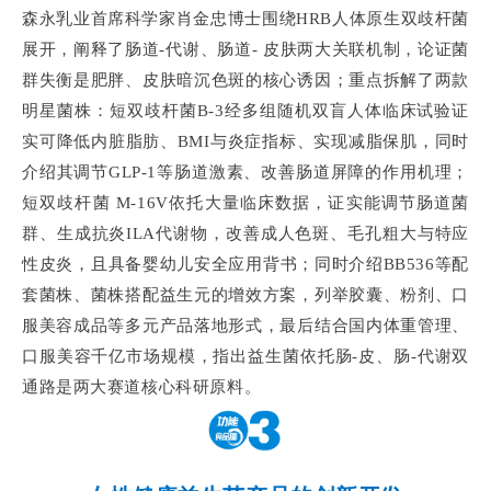
森永乳业首席科学家肖金忠博士围绕HRB人体原生双歧杆菌
展开，阐释了肠道-代谢、肠道- 皮肤两大关联机制，论证菌
群失衡是肥胖、皮肤暗沉色斑的核心诱因；重点拆解了两款
明星菌株：短双歧杆菌B-3经多组随机双盲人体临床试验证
实可降低内脏脂肪、BMI与炎症指标、实现减脂保肌，同时
介绍其调节GLP-1等肠道激素、改善肠道屏障的作用机理；
短双歧杆菌 M-16V依托大量临床数据，证实能调节肠道菌
群、生成抗炎ILA代谢物，改善成人色斑、毛孔粗大与特应
性皮炎，且具备婴幼儿安全应用背书；同时介绍BB536等配
套菌株、菌株搭配益生元的增效方案，列举胶囊、粉剂、口
服美容成品等多元产品落地形式，最后结合国内体重管理、
口服美容千亿市场规模，指出益生菌依托肠-皮、肠-代谢双
通路是两大赛道核心科研原料。