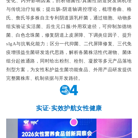
变化、内外影响因素，剖析细菌性/真菌性阴道炎发病机理
与传统治疗短板；提出肠-阴道轴调控理论，梳理卷曲、格
氏、詹氏等多株自主专利阴道源乳杆菌，通过细胞、动物多
组实验证实活菌、后生元口服/外用双途径，可抑制加德纳
菌、白色念珠菌，修复阴道上皮屏障、下调炎症因子、提升
sIgA与抗氧化能力；区分一代抑菌、二代屏障修复、三代免
疫增强益生菌研发迭代思路，解析各菌株活性代谢物、菌体
组分起效通路，同时给出粉剂、栓剂、凝胶等多元产品落地
剂型方案，为女性私护益生菌功能食品、外用产品研发提供
完整菌株库、机制依据与开发路径。
实证·实效护航女性健康