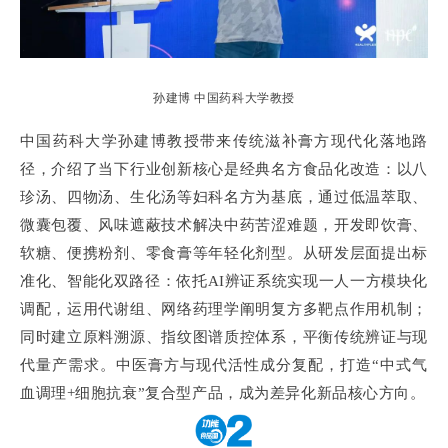
孙建博 中国药科大学教授
中国药科大学孙建博教授带来传统滋补膏方现代化落地路
径，介绍了当下行业创新核心是经典名方食品化改造：以八
珍汤、四物汤、生化汤等妇科名方为基底，通过低温萃取、
微囊包覆、风味遮蔽技术解决中药苦涩难题，开发即饮膏、
软糖、便携粉剂、零食膏等年轻化剂型。从研发层面提出标
准化、智能化双路径：依托AI辨证系统实现一人一方模块化
调配，运用代谢组、网络药理学阐明复方多靶点作用机制；
同时建立原料溯源、指纹图谱质控体系，平衡传统辨证与现
代量产需求。中医膏方与现代活性成分复配，打造“中式气
血调理+细胞抗衰”复合型产品，成为差异化新品核心方向。