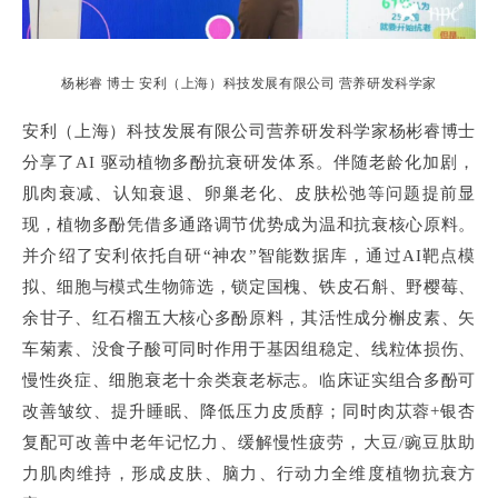
杨彬睿 博士 安利（上海）科技发展有限公司 营养研发科学家
安利（上海）科技发展有限公司营养研发科学家杨彬睿博士
分享了AI 驱动植物多酚抗衰研发体系。伴随老龄化加剧，
肌肉衰减、认知衰退、卵巢老化、皮肤松弛等问题提前显
现，植物多酚凭借多通路调节优势成为温和抗衰核心原料。
并介绍了安利依托自研“神农”智能数据库，通过AI靶点模
拟、细胞与模式生物筛选，锁定国槐、铁皮石斛、野樱莓、
余甘子、红石榴五大核心多酚原料，其活性成分槲皮素、矢
车菊素、没食子酸可同时作用于基因组稳定、线粒体损伤、
慢性炎症、细胞衰老十余类衰老标志。临床证实组合多酚可
改善皱纹、提升睡眠、降低压力皮质醇；同时肉苁蓉+银杏
复配可改善中老年记忆力、缓解慢性疲劳，大豆/豌豆肽助
力肌肉维持，形成皮肤、脑力、行动力全维度植物抗衰方