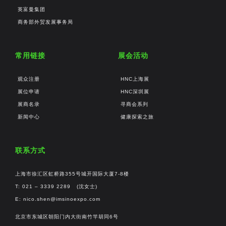
英富曼集团
商务部外贸发展事务局
常用链接
展会活动
观众注册
HNC上海展
展位申请
HNC深圳展
展商名录
寻商会系列
新闻中心
健康探索之旅
联系方式
上海市徐汇区虹桥路355号城开国际大厦7-8楼
T: 021 – 3339 2289 (沈女士)
E:
nico.shen@imsinoexpo.com
北京市东城区朝阳门内大街南竹竿胡同6号