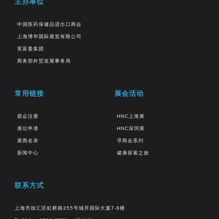
主办单位
中国医药保健品进出口商会
上海博华国际展览有限公司
英富曼集团
商务部外贸发展事务局
常用链接
展会活动
观众注册
HNC上海展
展位申请
HNC深圳展
展商名录
寻商会系列
新闻中心
健康探索之旅
联系方式
上海市徐汇区虹桥路355号城开国际大厦7-8楼