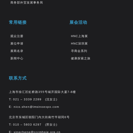
商务部外贸发展事务局
常用链接
展会活动
观众注册
HNC上海展
展位申请
HNC深圳展
展商名录
寻商会系列
新闻中心
健康探索之旅
联系方式
上海市徐汇区虹桥路355号城开国际大厦7-8楼
T: 021 – 3339 2289 (沈女士)
E:
nico.shen@imsinoexpo.com
北京市东城区朝阳门内大街南竹竿胡同6号
T: 010 – 5803 6297 (邢女士)
E:
xingcheng@cccmhpie.org.cn