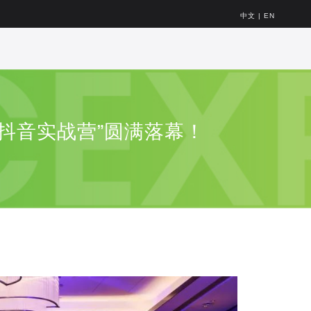
中文
|
EN
+抖音实战营”圆满落幕！