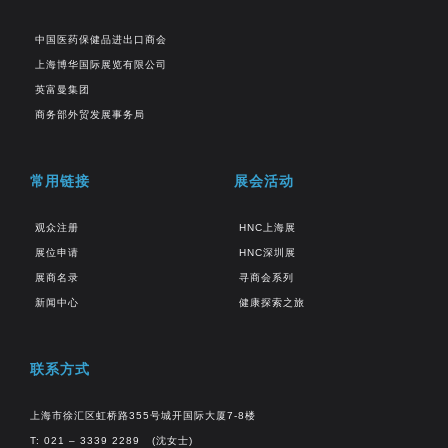
中国医药保健品进出口商会
上海博华国际展览有限公司
英富曼集团
商务部外贸发展事务局
常用链接
展会活动
观众注册
HNC上海展
展位申请
HNC深圳展
展商名录
寻商会系列
新闻中心
健康探索之旅
联系方式
上海市徐汇区虹桥路355号城开国际大厦7-8楼
T: 021 – 3339 2289 (沈女士)