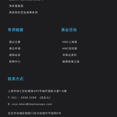
英富曼集团
商务部外贸发展事务局
常用链接
展会活动
观众注册
HNC上海展
展位申请
HNC深圳展
展商名录
寻商会系列
新闻中心
健康探索之旅
联系方式
上海市徐汇区虹桥路355号城开国际大厦7-8楼
T: 021 – 3339 2289 (沈女士)
E:
nico.shen@imsinoexpo.com
北京市东城区朝阳门内大街南竹竿胡同6号