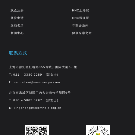
观众注册
HNC上海展
展位申请
HNC深圳展
展商名录
寻商会系列
新闻中心
健康探索之旅
联系方式
上海市徐汇区虹桥路355号城开国际大厦7-8楼
T: 021 – 3339 2289 (沈女士)
E:
nico.shen@imsinoexpo.com
北京市东城区朝阳门内大街南竹竿胡同6号
T: 010 – 5803 6297 (邢女士)
E:
xingcheng@cccmhpie.org.cn