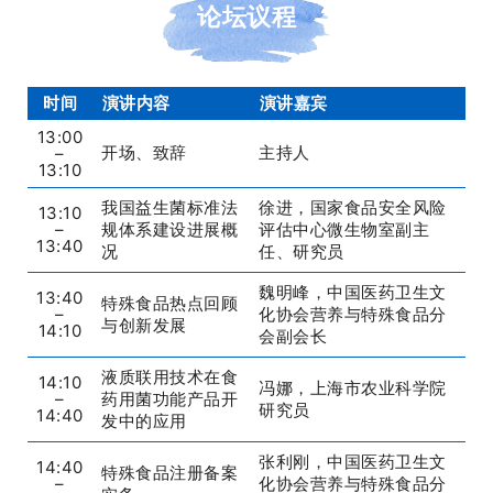
论坛议程
时间
演讲内容
演讲嘉宾
13:00
开场、致辞
主持人
–
13:10
我国益生菌标准法
徐进，国家食品安全风险
13:10
–
规体系建设进展概
评估中心微生物室副主
13:40
况
任、研究员
魏明峰，中国医药卫生文
13:40
特殊食品热点回顾
–
化协会营养与特殊食品分
与创新发展
14:10
会副会长
液质联用技术在食
14:10
冯娜，上海市农业科学院
–
药用菌功能产品开
研究员
14:40
发中的应用
张利刚，中国医药卫生文
14:40
特殊食品注册备案
–
化协会营养与特殊食品分