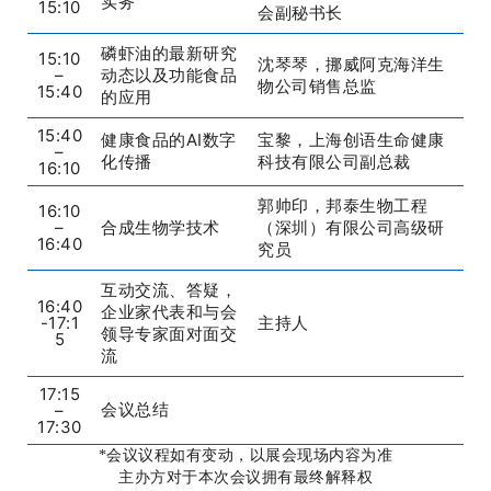
实务
15:10
会副秘书长
磷虾油的最新研究
15:10
沈琴琴，挪威阿克海洋生
–
动态以及功能食品
物公司销售总监
15:40
的应用
15:40
健康食品的AI数字
宝黎，上海创语生命健康
–
化传播
科技有限公司副总裁
16:10
郭帅印，邦泰生物工程
16:10
–
合成生物学技术
（深圳）有限公司高级研
16:40
究员
互动交流、答疑，
16:40
企业家代表和与会
-17:1
主持人
领导专家面对面交
5
流
17:15
会议总结
_
–
17:30
*会议议程如有变动，以展会现场内容为准
主办方对于本次会议拥有最终解释权