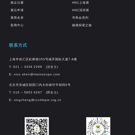
观众注册
HNC上海展
展位申请
HNC深圳展
展商名录
寻商会系列
新闻中心
健康探索之旅
联系方式
上海市徐汇区虹桥路355号城开国际大厦7-8楼
T: 021 – 3339 2289 (沈女士)
E:
nico.shen@imsinoexpo.com
北京市东城区朝阳门内大街南竹竿胡同6号
T: 010 – 5803 6297 (邢女士)
E:
xingcheng@cccmhpie.org.cn