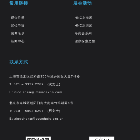
常用链接
展会活动
观众注册
HNC上海展
展位申请
HNC深圳展
展商名录
寻商会系列
新闻中心
健康探索之旅
联系方式
上海市徐汇区虹桥路355号城开国际大厦7-8楼
T: 021 – 3339 2289 (沈女士)
E:
nico.shen@imsinoexpo.com
北京市东城区朝阳门内大街南竹竿胡同6号
T: 010 – 5803 6297 (邢女士)
E:
xingcheng@cccmhpie.org.cn