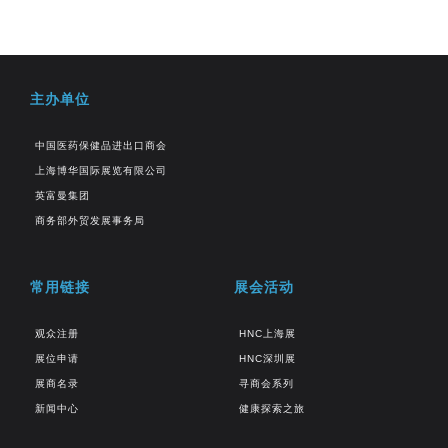
主办单位
中国医药保健品进出口商会
上海博华国际展览有限公司
英富曼集团
商务部外贸发展事务局
常用链接
展会活动
观众注册
HNC上海展
展位申请
HNC深圳展
展商名录
寻商会系列
新闻中心
健康探索之旅