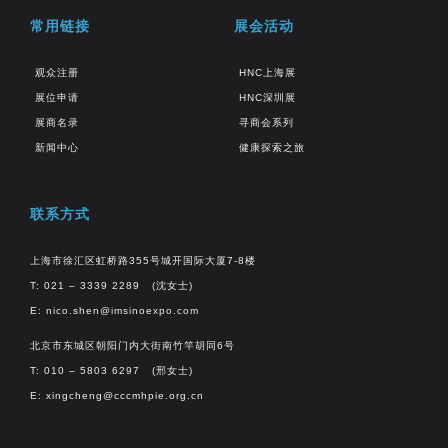
常用链接
展会活动
观众注册
HNC上海展
展位申请
HNC深圳展
展商名录
寻商会系列
新闻中心
健康探索之旅
联系方式
上海市徐汇区虹桥路355号城开国际大厦7-8楼
T: 021 – 3339 2289 (沈女士)
E:
nico.shen@imsinoexpo.com
北京市东城区朝阳门内大街南竹竿胡同6号
T: 010 – 5803 6297 (邢女士)
E:
xingcheng@cccmhpie.org.cn