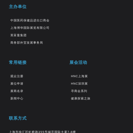
主办单位
中国医药保健品进出口商会
上海博华国际展览有限公司
英富曼集团
商务部外贸发展事务局
常用链接
展会活动
观众注册
HNC上海展
展位申请
HNC深圳展
展商名录
寻商会系列
新闻中心
健康探索之旅
联系方式
上海市徐汇区虹桥路355号城开国际大厦7-8楼