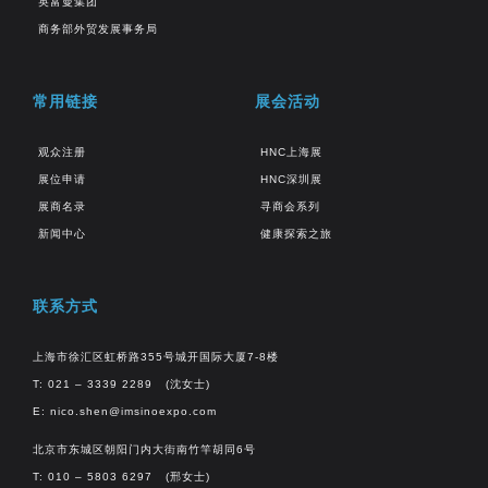
英富曼集团
商务部外贸发展事务局
常用链接
展会活动
观众注册
HNC上海展
展位申请
HNC深圳展
展商名录
寻商会系列
新闻中心
健康探索之旅
联系方式
上海市徐汇区虹桥路355号城开国际大厦7-8楼
T: 021 – 3339 2289 (沈女士)
E:
nico.shen@imsinoexpo.com
北京市东城区朝阳门内大街南竹竿胡同6号
T: 010 – 5803 6297 (邢女士)