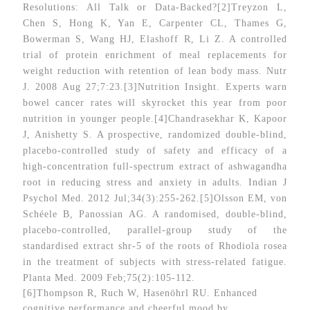
Resolutions: All Talk or Data-Backed?
[2]Treyzon L,
Chen S, Hong K, Yan E, Carpenter CL, Thames G,
Bowerman S, Wang HJ, Elashoff R, Li Z. A controlled
trial of protein enrichment of meal replacements for
weight reduction with retention of lean body mass. Nutr
J. 2008 Aug 27;7:23.
[3]Nutrition Insight. Experts warn
bowel cancer rates will skyrocket this year from poor
nutrition in younger people.
[4]Chandrasekhar K, Kapoor
J, Anishetty S. A prospective, randomized double-blind,
placebo-controlled study of safety and efficacy of a
high-concentration full-spectrum extract of ashwagandha
root in reducing stress and anxiety in adults. Indian J
Psychol Med. 2012 Jul;34(3):255-262.
[5]Olsson EM, von
Schéele B, Panossian AG. A randomised, double-blind,
placebo-controlled, parallel-group study of the
standardised extract shr-5 of the roots of Rhodiola rosea
in the treatment of subjects with stress-related fatigue.
Planta Med. 2009 Feb;75(2):105-112.
[6]Thompson R, Ruch W, Hasenöhrl RU. Enhanced
cognitive performance and cheerful mood by