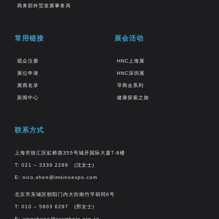
商务部外贸发展事务局
常用链接
展会活动
观众注册
HNC上海展
展位申请
HNC深圳展
展商名录
寻商会系列
新闻中心
健康探索之旅
联系方式
上海市徐汇区虹桥路355号城开国际大厦7-8楼
T: 021 – 3339 2289 (沈女士)
E:
nico.shen@imsinoexpo.com
北京市东城区朝阳门内大街南竹竿胡同6号
T: 010 – 5803 6297 (邢女士)
E:
xingcheng@cccmhpie.org.cn