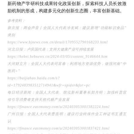
新药物产学研科技成果转化政策创新，探索科技人员长效激
励机制的形成，构建多元化的创新生态圈，丰富创新基础。
参考资料：
新京报：两会声音丨全国人大代表冷友斌：建议新增“功能标识食品”
类别
https://www.bjnews.com.cn/detail/1709552790168233.html
河北日报：
卢庆国代表：支持大健康产业可持续发展
https://hebei.hebnews.cn/2024-03/05/content_9146644.htm
大河财立方：全国人大代表司富春：利用地方资源优势，做强河南“中
医药+”
https://baijiahao.baidu.com/s?
id=1792483983512714941&wfr=spider&for=pc
每日经济新闻：全国人大代表、联泓新科董事长郑月明：加强科普宣
传引导消费者支持天然代糖产业发展
https://finance.eastmoney.com/a/202403053001582224.html
广州日报：全国人大代表曹燕明：建议行业特殊作业工种证书互通互
认
https://finance.eastmoney.com/a/202403053001837421.html