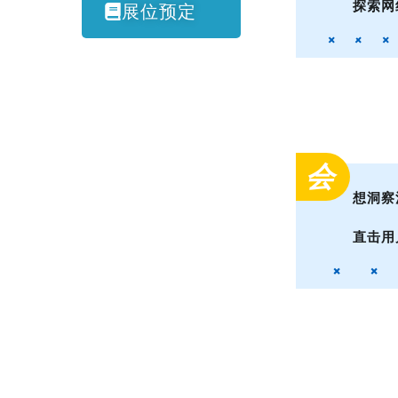
探索网
展位预定
会
想洞察
直击用