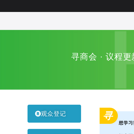
寻商会 · 议
观众登记
寻
想学习