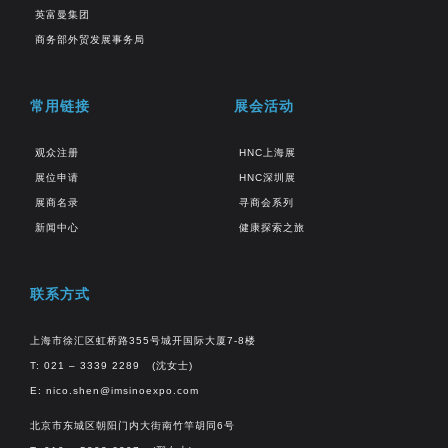
英富曼集团
商务部外贸发展事务局
常用链接
展会活动
观众注册
HNC上海展
展位申请
HNC深圳展
展商名录
寻商会系列
新闻中心
健康探索之旅
联系方式
上海市徐汇区虹桥路355号城开国际大厦7-8楼
T: 021 – 3339 2289 (沈女士)
E:
nico.shen@imsinoexpo.com
北京市东城区朝阳门内大街南竹竿胡同6号