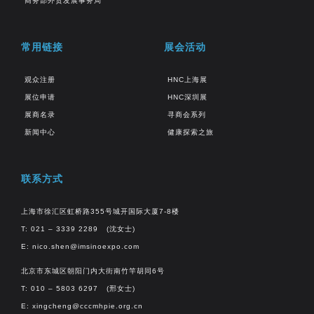
商务部外贸发展事务局
常用链接
展会活动
观众注册
HNC上海展
展位申请
HNC深圳展
展商名录
寻商会系列
新闻中心
健康探索之旅
联系方式
上海市徐汇区虹桥路355号城开国际大厦7-8楼
T: 021 – 3339 2289 (沈女士)
E:
nico.shen@imsinoexpo.com
北京市东城区朝阳门内大街南竹竿胡同6号
T: 010 – 5803 6297 (邢女士)
E:
xingcheng@cccmhpie.org.cn