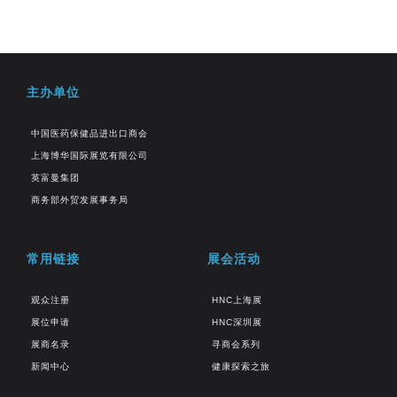
主办单位
中国医药保健品进出口商会
上海博华国际展览有限公司
英富曼集团
商务部外贸发展事务局
常用链接
展会活动
观众注册
HNC上海展
展位申请
HNC深圳展
展商名录
寻商会系列
新闻中心
健康探索之旅