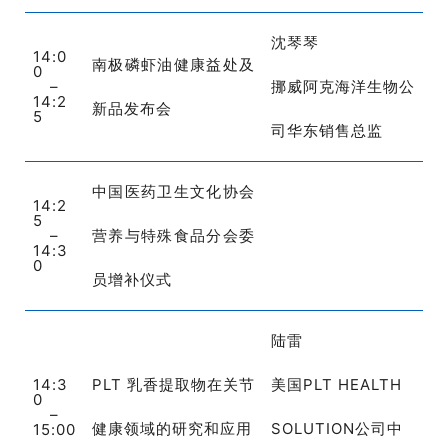
沈琴琴
14:0
南极磷虾油健康益处及
0
–
挪威阿克海洋生物公
14:2
新品发布会
5
司华东销售总监
中国医药卫生文化协会
14:2
5
–
营养与特殊食品分会委
_
14:3
0
员增补仪式
陆雷
14:3
PLT 乳香提取物在关节
美国PLT HEALTH
0
–
健康领域的研究和应用
SOLUTION公司中
15:00