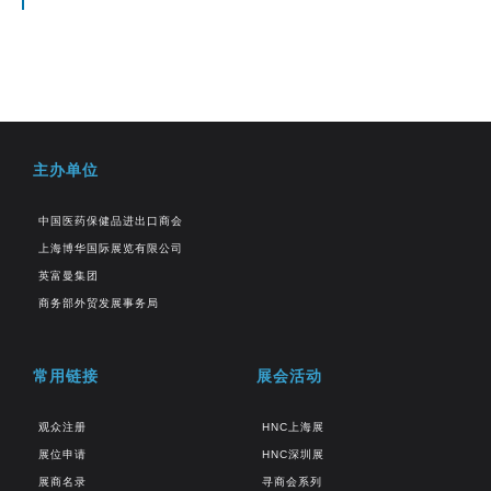
主办单位
中国医药保健品进出口商会
上海博华国际展览有限公司
英富曼集团
商务部外贸发展事务局
常用链接
展会活动
观众注册
HNC上海展
展位申请
HNC深圳展
展商名录
寻商会系列