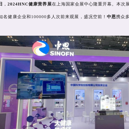
日
，
2024HNC健康营养展
在上海国家会展中心隆重开幕。本次
家知名健康企业和100000多人次前来观展，盛况空前！
中恩
携众