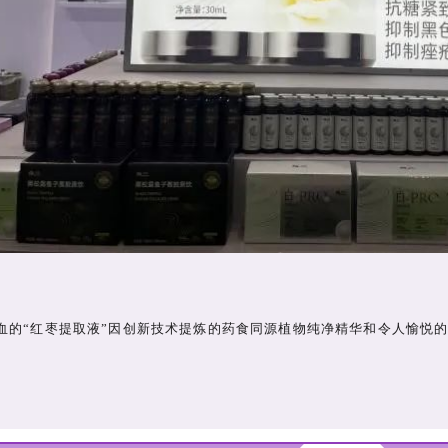
血的“红枣提取液”因创新技术提炼的药食同源植物纯净精华和令人愉悦