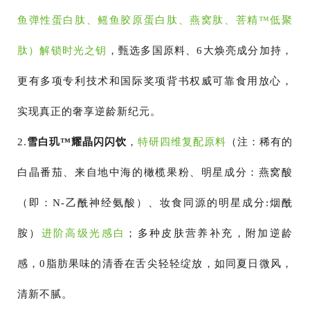
鱼弹性蛋白肽、鳐鱼胶原蛋白肽、燕窝肽、菩精™低聚
肽）解锁时光之钥
，甄选多国原料、6大焕亮成分加持，
更有多项专利技术和国际奖项背书权威可靠食用放心，
实现真正的奢享逆龄新纪元。
2.
雪白玑
™耀晶闪闪饮
，
特研四维复配原料
（注：稀有的
白晶番茄、来自地中海的橄榄果粉、明星成分：燕窝酸
（即：N-乙酰神经氨酸）、妆食同源的明星成分:烟酰
胺）
进阶高级光感白
；多种皮肤营养补充，附加逆龄
感，0脂肪果味的清香在舌尖轻轻绽放，如同夏日微风，
清新不腻。