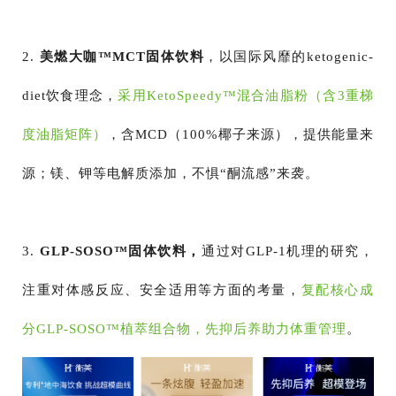
2.
美燃大咖
™MCT固体饮料
，以国际风靡的ketogenic-
diet饮食理念，
采用KetoSpeedy™混合油脂粉（含3重梯
度油脂矩阵）
，含MCD（100%椰子来源），提供能量来
源；镁、钾等电解质添加，不惧“酮流感”来袭。
3.
GLP-SOSO™固体饮料，
通过对GLP-1机理的研究，
注重对体感反应、安全适用等方面的考量，
复配核心成
分GLP-SOSO™植萃组合物，先抑后养助力体重管理
。