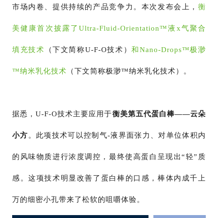
市场内卷、提供持续的产品竞争力。本次发布会上，
衡
美健康首次披露了Ultra-Fluid-Orientation™液x气聚合
填充技术
（下文简称U-F-O技术）
和Nano-Drops™极渺
™纳米乳化技术
（下文简称极渺™纳米乳化技术）。
据悉，U-F-O技术主要应用于
衡美第五代蛋白棒
——云朵
小方
。此项技术可以控制气-液界面张力、对单位体积内
的风味物质进行浓度调控，最终使高蛋白呈现出“轻”质
感。这项技术明显改善了蛋白棒的口感，棒体内成千上
万的细密小孔带来了松软的咀嚼体验。