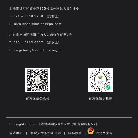
上海市徐汇区虹桥路355号城开国际大厦7-8楼
T: 021 – 3339 2289 (沈女士)
E:
nico.shen@imsinoexpo.com
北京市东城区朝阳门内大街南竹竿胡同6号
T: 010 – 5803 6297 (邢女士)
E:
xingcheng@cccmhpie.org.cn
官方微信公众号
官方微信小程序
Copyright © 2025 上海博华国际展览有限公司 保留所有权利。
网站地图
|
参观人士条例及规则
|
隐私政策
|
沪公网安备