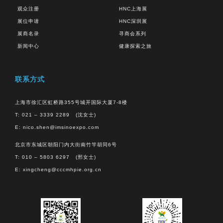
观众注册
HNC上海展
展位申请
HNC深圳展
展商名录
寻商会系列
新闻中心
健康探索之旅
联系方式
上海市徐汇区虹桥路355号城开国际大厦7-8楼
T: 021 – 3339 2289 (沈女士)
E:
nico.shen@imsinoexpo.com
北京市东城区朝阳门内大街南竹竿胡同6号
T: 010 – 5803 6297 (邢女士)
E:
xingcheng@cccmhpie.org.cn