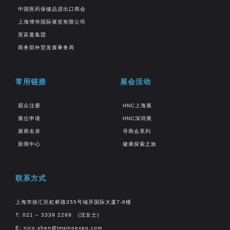
中国医药保健品进出口商会
上海博华国际展览有限公司
英富曼集团
商务部外贸发展事务局
常用链接
展会活动
观众注册
HNC上海展
展位申请
HNC深圳展
展商名录
寻商会系列
新闻中心
健康探索之旅
联系方式
上海市徐汇区虹桥路355号城开国际大厦7-8楼
T: 021 – 3339 2289 (沈女士)
E:
nico.shen@imsinoexpo.com