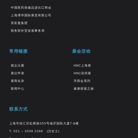
中国医药保健品进出口商会
上海博华国际展览有限公司
英富曼集团
商务部外贸发展事务局
常用链接
展会活动
观众注册
HNC上海展
展位申请
HNC深圳展
展商名录
寻商会系列
新闻中心
健康探索之旅
联系方式
上海市徐汇区虹桥路355号城开国际大厦7-8楼
T: 021 – 3339 2289 (沈女士)