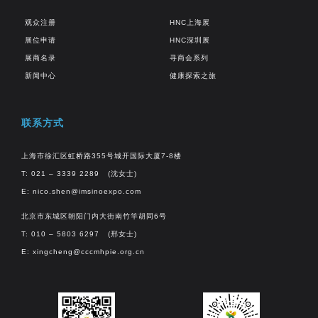
观众注册
HNC上海展
展位申请
HNC深圳展
展商名录
寻商会系列
新闻中心
健康探索之旅
联系方式
上海市徐汇区虹桥路355号城开国际大厦7-8楼
T: 021 – 3339 2289 (沈女士)
E:
nico.shen@imsinoexpo.com
北京市东城区朝阳门内大街南竹竿胡同6号
T: 010 – 5803 6297 (邢女士)
E:
xingcheng@cccmhpie.org.cn