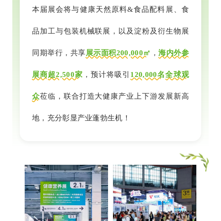
本届展会将与健康天然原料&食品配料展、食
品加工与包装机械联展，以及淀粉及衍生物展
同期举行，共享
展示面积
200,000㎡
，
海内外参
展商
超2,500家
，预计将吸引
120,000名
全球观
众
莅临，联合打造大健康产业上下游发展新高
地，充分彰显产业蓬勃生机！