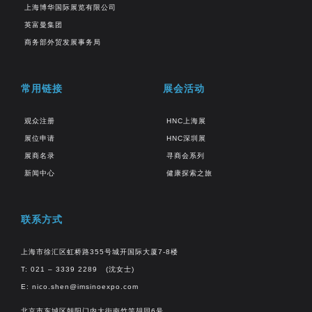
上海博华国际展览有限公司
英富曼集团
商务部外贸发展事务局
常用链接
展会活动
观众注册
HNC上海展
展位申请
HNC深圳展
展商名录
寻商会系列
新闻中心
健康探索之旅
联系方式
上海市徐汇区虹桥路355号城开国际大厦7-8楼
T: 021 – 3339 2289 (沈女士)
E:
nico.shen@imsinoexpo.com
北京市东城区朝阳门内大街南竹竿胡同6号