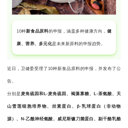
10种
新食品
原料
的申报，涵盖多种健康方向，
健
康、营养、多元化
是未来新原料的申报趋势。
近日，卫健委受理了10种新食品原料的申报，并发布了公
告。
分别是
麦角硫因和L-麦角硫因、褐藻寡糖、L-茶氨酸、天
山雪莲细胞培养物、丝素蛋白、β-乳球蛋白（非动物
源）、N-乙酰神经氨酸、威尼斯镰刀菌蛋白、副干酪乳酪