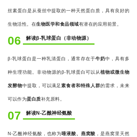
丝素蛋白是从蚕丝中提取的一种天然蛋白质，具有良好的
生物活性。在
生物医学和食品领域
有潜在的应用前景。
06
解读β-乳球蛋白（非动物源）
β-乳球蛋白是一种乳清蛋白，通常存在于
牛奶
中，具有多
种生理功能。非动物源的β-乳球蛋白可以从
植物或微生物
发酵物
中提取，可以满足
素食者和特殊人群
的需求，未来
可以作为
蛋白质
补充原料。
07
解读N-乙酰神经氨酸
N-乙酰神经氨酸，也称为
唾液酸、燕窝酸
，是燕窝里天然