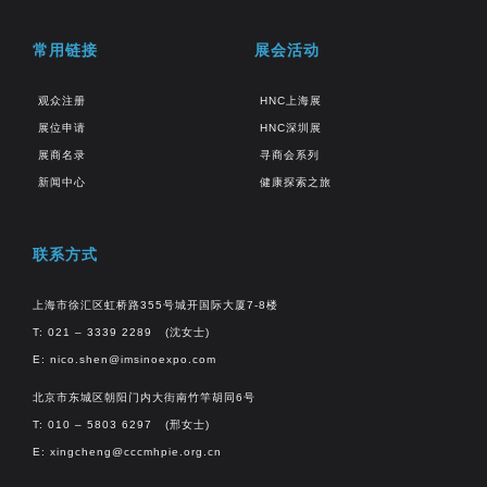
常用链接
展会活动
观众注册
HNC上海展
展位申请
HNC深圳展
展商名录
寻商会系列
新闻中心
健康探索之旅
联系方式
上海市徐汇区虹桥路355号城开国际大厦7-8楼
T: 021 – 3339 2289 (沈女士)
E:
nico.shen@imsinoexpo.com
北京市东城区朝阳门内大街南竹竿胡同6号
T: 010 – 5803 6297 (邢女士)
E:
xingcheng@cccmhpie.org.cn